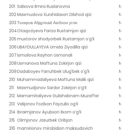
201
Salixova Ilmira Ruslanovna
Nama
202
Maxmudova Xurshidaxon Dilshod qizi
Nama
203
Тохиров Абдулхай Аюбхон угли
Nama
204
Otaqoziyeva Fariza Rustamjon qizi
Nama
205
muxtorov shodyorbek Rustamjon oʻgʻli
Nama
206
UBAYDULLAYEVA Umida Ziyodilla qizi
Nama
207
Ismoilova Rayhon Usmonali
Nama
208
Usmanova Maftuna Zokirjon qizi
Nama
209
Dadaboyev Farruhbek Ulug'bek o'g'li
Nama
210
Muhammadaliyeva Maftuna Malik qizi
Nama
211
Maxmudjonov Sardor Zokirjon oʻgʻli
Nama
212
Mamamitaliyeva Gulishabnam Muzaffar
Nama
213
Valijonov Fozilxon Fayzullo ogʻli
Nama
214
Ibraimjanov Ayubxon Ilxom o’g’li
Nama
215
Olimjonov Jasurbek Oribjon
Nama
216
mamirjonov mirobidjon maksudovich
Nama