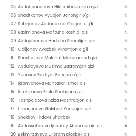
105
Abdubannonova Hilola Abdurahim qizi
Nama
106
Shaxitxonov Ayubjon Jahongir o'gli
Nama
107
Sobirjonov Abduqaxxor Obitjon o'g'li
Nama
108
Raximjanova Maftuna Rashid-qizi
Nama
109
Abdujaborova Hadicha Sheralijon qizi
Nama
110
Odiljonov Avazbek Akramjon o'g'li
Nama
111
Shaxbosova Malohat Maxammad qizi
Nama
112
Abdullayeva Muslima Baxromjon qizi
Nama
113
Yunusov Baxtiyor Botirjon o'g'li
Nama
114
Ikramjanova Muhtasar Ismoil qizi
Nama
115
Ibrohimova Zilola Shokirjon qizi
Nama
116
Toshpolatova Aziza Mashrabjon qizi
Nama
117
Umarjonova Gulshan Yoqubjon qizi
Nama
118
Shokirov Firdavs Shoirbek
Nama
119
Abdussatarova Ijobatoy Abdumomin qizi
Andij
120
Bekmirzayeva Dilorom Ixlosbek qizi
Nama