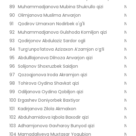
89
Muhammadjanova Mubina Shukrullo qizi
Nama
90
Olimjanova Muslima Anvarjon
Nama
91
Qodirov Umarxon Nodirbek o'g'li
Nama
92
Muhammadjanova Gulshoda Komiljon qizi
Nama
93
Qodirjonov Abdulaziz Sardor ogli
Nama
94
Turgʻunpoʻlatova Azizaxon Aʼzamjon oʻgʻli
Nama
95
Abdulllajonova Dilnoza Anvarjon qizi
Nama
96
Solijonov Shoxruzbek Saidjon
Nama
97
Qozoqjonova Iroda Akramjon qizi
Nama
98
Tohirova Oydina Shavkat qizi
Nama
99
Odiljanova Oydina Qobiljon qizi
Nama
100
Ergashev Doniyorbek Baxtiyor
Nama
101
Kadirjanova Zilola Akmalxon
Nama
102
Abduhamidova Iqbola Baxodir qizi
Nama
103
Adhamjonova Gavharoy Bunyod qizi
Nama
104
Mamadaliyeva Muxtasar Yoqubjon
Nama