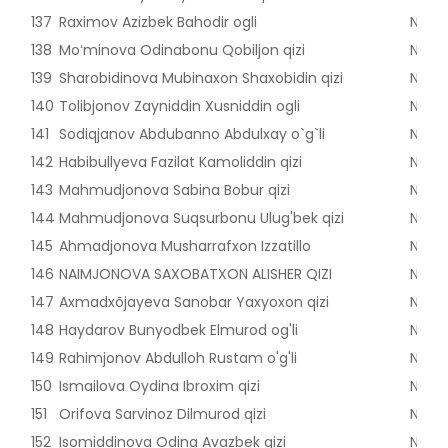
137
Raximov Azizbek Bahodir ogli
Nama
138
Moʻminova Odinabonu Qobiljon qizi
Nama
139
Sharobidinova Mubinaxon Shaxobidin qizi
Nama
140
Tolibjonov Zayniddin Xusniddin ogli
Nama
141
Sodiqjanov Abdubanno Abdulxay o`g`li
Nama
142
Habibullyeva Fazilat Kamoliddin qizi
Nama
143
Mahmudjonova Sabina Bobur qizi
Nama
144
Mahmudjonova Suqsurbonu Ulug'bek qizi
Nama
145
Ahmadjonova Musharrafxon Izzatillo
Nama
146
NAIMJONOVA SAXOBATXON ALISHER QIZI
Nama
147
Axmadxõjayeva Sanobar Yaxyoxon qizi
Nama
148
Haydarov Bunyodbek Elmurod og'li
Nama
149
Rahimjonov Abdulloh Rustam o'g'li
Nama
150
Ismailova Oydina Ibroxim qizi
Nama
151
Orifova Sarvinoz Dilmurod qizi
Nama
152
Isomiddinova Odina Avazbek qizi
Nama