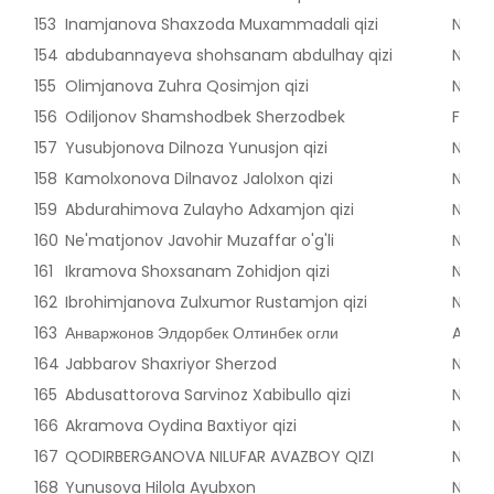
153
Inamjanova Shaxzoda Muxammadali qizi
Nama
154
abdubannayeva shohsanam abdulhay qizi
Nama
155
Olimjanova Zuhra Qosimjon qizi
Nama
156
Odiljonov Shamshodbek Sherzodbek
Farg'
157
Yusubjonova Dilnoza Yunusjon qizi
Nama
158
Kamolxonova Dilnavoz Jalolxon qizi
Nama
159
Abdurahimova Zulayho Adxamjon qizi
Nama
160
Ne'matjonov Javohir Muzaffar o'g'li
Nama
161
Ikramova Shoxsanam Zohidjon qizi
Nama
162
Ibrohimjanova Zulxumor Rustamjon qizi
Nama
163
Анваржонов Элдорбек Олтинбек огли
Andij
164
Jabbarov Shaxriyor Sherzod
Nama
165
Abdusattorova Sarvinoz Xabibullo qizi
Nama
166
Akramova Oydina Baxtiyor qizi
Nama
167
QODIRBERGANOVA NILUFAR AVAZBOY QIZI
Nama
168
Yunusova Hilola Ayubxon
Nama