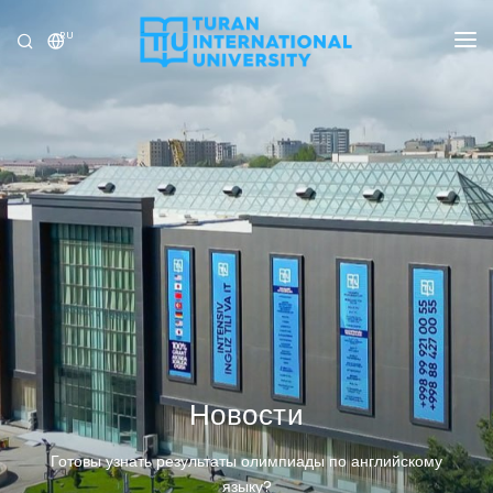
RU
УНИВЕРСИТЕТ
ПРОГРАММЫ
ПРИЁМ
ИССЛЕДОВАНИЕ
МЕЖДУНАРОДНЫЕ ОТНОШЕНИЯ
НОВОСТИ
ОЛИМПИАДА
Новости
Готовы узнать результаты олимпиады по английскому
языку?