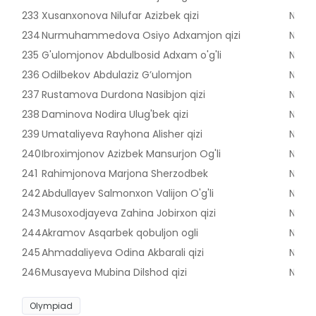
233
Xusanxonova Nilufar Azizbek qizi
Nama
234
Nurmuhammedova Osiyo Adxamjon qizi
Nama
235
G'ulomjonov Abdulbosid Adxam o'g'li
Nama
236
Odilbekov Abdulaziz G’ulomjon
Nama
237
Rustamova Durdona Nasibjon qizi
Nama
238
Daminova Nodira Ulug'bek qizi
Nama
239
Umataliyeva Rayhona Alisher qizi
Nama
240
Ibroximjonov Azizbek Mansurjon Og'li
Nama
241
Rahimjonova Marjona Sherzodbek
Nama
242
Abdullayev Salmonxon Valijon O'g'li
Nama
243
Musoxodjayeva Zahina Jobirxon qizi
Nama
244
Akramov Asqarbek qobuljon ogli
Nama
245
Ahmadaliyeva Odina Akbarali qizi
Nama
246
Musayeva Mubina Dilshod qizi
Nama
Olympiad