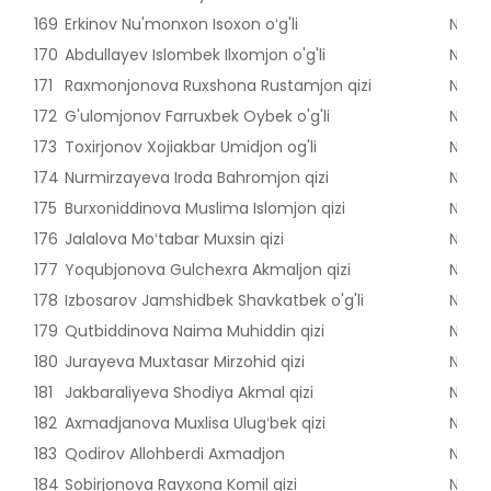
169
Erkinov Nu'monxon Isoxon oʻg'li
Nama
170
Abdullayev Islombek Ilxomjon o'g'li
Nama
171
Raxmonjonova Ruxshona Rustamjon qizi
Nama
172
G'ulomjonov Farruxbek Oybek o'g'li
Nama
173
Toxirjonov Xojiakbar Umidjon og'li
Nama
174
Nurmirzayeva Iroda Bahromjon qizi
Nama
175
Burxoniddinova Muslima Islomjon qizi
Nama
176
Jalalova Moʻtabar Muxsin qizi
Nama
177
Yoqubjonova Gulchexra Akmaljon qizi
Nama
178
Izbosarov Jamshidbek Shavkatbek o'g'li
Nama
179
Qutbiddinova Naima Muhiddin qizi
Nama
180
Jurayeva Muxtasar Mirzohid qizi
Nama
181
Jakbaraliyeva Shodiya Akmal qizi
Nama
182
Axmadjanova Muxlisa Ulugʻbek qizi
Nama
183
Qodirov Allohberdi Axmadjon
Nama
184
Sobirjonova Rayxona Komil qizi
Nama