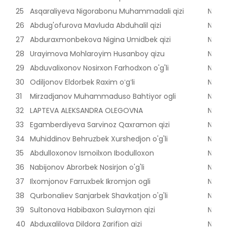
25
Asqaraliyeva Nigorabonu Muhammadali qizi
Nama
26
Abdug'ofurova Mavluda Abduhalil qizi
Nama
27
Abduraxmonbekova Nigina Umidbek qizi
Nama
28
Urayimova Mohlaroyim Husanboy qizu
Nama
29
Abduvalixonov Nosirxon Farhodxon o'g'li
Nama
30
Odiljonov Eldorbek Raxim oʻgʻli
Nama
31
Mirzadjanov Muhammaduso Bahtiyor ogli
Nama
32
LAPTEVA ALEKSANDRA OLEGOVNA
Nama
33
Egamberdiyeva Sarvinoz Qaxramon qizi
Nama
34
Muhiddinov Behruzbek Xurshedjon o'g'li
Nama
35
Abdulloxonov Ismoilxon Ibodulloxon
Nama
36
Nabijonov Abrorbek Nosirjon o'g'li
Nama
37
Ilxomjonov Farruxbek Ikromjon ogli
Nama
38
Qurbonaliev Sanjarbek Shavkatjon o'g'li
Nama
39
Sultonova Habibaxon Sulaymon qizi
Nama
40
Abduxalilova Dildora Zarifjon qizi
Nama