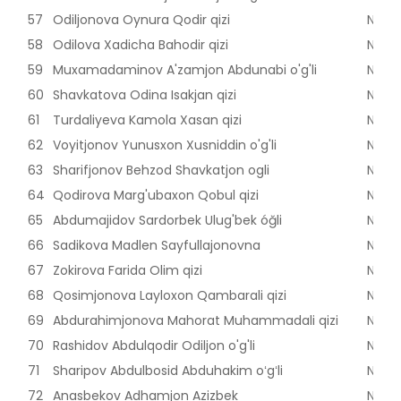
57
Odiljonova Oynura Qodir qizi
Nama
58
Odilova Xadicha Bahodir qizi
Nama
59
Muxamadaminov A'zamjon Abdunabi o'g'li
Nama
60
Shavkatova Odina Isakjan qizi
Nama
61
Turdaliyeva Kamola Xasan qizi
Nama
62
Voyitjonov Yunusxon Xusniddin o'g'li
Nama
63
Sharifjonov Behzod Shavkatjon ogli
Nama
64
Qodirova Marg'ubaxon Qobul qizi
Nama
65
Abdumajidov Sardorbek Ulug'bek óğli
Nama
66
Sadikova Madlen Sayfullajonovna
Nama
67
Zokirova Farida Olim qizi
Nama
68
Qosimjonova Layloxon Qambarali qizi
Nama
69
Abdurahimjonova Mahorat Muhammadali qizi
Nama
70
Rashidov Abdulqodir Odiljon o'g'li
Nama
71
Sharipov Abdulbosid Abduhakim oʻgʻli
Nama
72
Anasbekov Adhamjon Azizbek
Nama