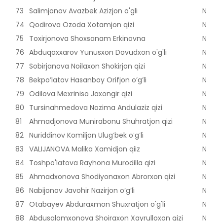
73
Salimjonov Avazbek Azizjon o'gli
Nama
74
Qodirova Ozoda Xotamjon qizi
Nama
75
Toxirjonova Shoxsanam Erkinovna
Nama
76
Abduqaxxarov Yunusxon Dovudxon o'g'li
Nama
77
Sobirjanova Noilaxon Shokirjon qizi
Nama
78
Bekpo’latov Hasanboy Orifjon o’g’li
Nama
79
Odilova Mexriniso Jaxongir qizi
Nama
80
Tursinahmedova Nozima Andulaziz qizi
Nama
81
Ahmadjonova Munirabonu Shuhratjon qizi
Nama
82
Nuriddinov Komiljon Ulugʻbek oʻgʻli
Nama
83
VALIJANOVA Malika Xamidjon qiiz
Nama
84
Toshpo'latova Rayhona Murodilla qizi
Nama
85
Ahmadxonova Shodiyonaxon Abrorxon qizi
Nama
86
Nabijonov Javohir Nazirjon o’g’li
Nama
87
Otabayev Abduraxmon Shuxratjon o'g'li
Nama
88
Abdusalomxonova Shoiraxon Xayrulloxon qizi
Nama