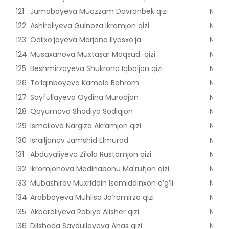
121
Jumaboyeva Muazzam Davronbek qizi
Nama
122
Ashiraliyeva Gulnoza Ikromjon qizi
Nama
123
Odilxoʻjayeva Marjona Ilyosxoʻja
Nama
124
Musaxanova Muxtasar Maqsud-qizi
Nama
125
Beshmirzayeva Shukrona Iqboljon qizi
Nama
126
Toʻlqinboyeva Kamola Bahrom
Nama
127
Sayfullayeva Oydina Murodjon
Nama
128
Qayumova Shodiya Sodiqjon
Nama
129
Ismoilova Nargiza Akramjon qizi
Nama
130
Israiljanov Jamshid Elmurod
Nama
131
Abduvaliyeva Zilola Rustamjon qizi
Nama
132
Ikromjonova Madinabonu Ma'rufjon qizi
Nama
133
Mubashirov Muxriddin Isomiddinxon o’g’li
Nama
134
Arabboyeva Muhlisa Joʻramirza qizi
Nama
135
Akbaraliyeva Robiya Alisher qizi
Nama
136
Dilshoda Saydullayeva Anas qizi
Nama