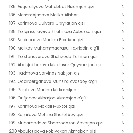
185
Asqaraliyeva Muhabbat Nizomjon qizi
Nama
186
Mashrabjanova Malika Alisher
Nama
187
Karimova Gulyora Gʻayratjon qizi
Nama
188
Toʻlqinxoʻjayeva Shahnoza Abbosxon qizi
Nama
189
Sobirjanova Madina Baxtiyor qizi
Nama
190
Malikov Muhammadrasul Faxriddin o'g'li
Nama
191
To'xtanazarova Shahzoda Tohirjon qizi
Nama
192
Abdujabborova Muxtasar Qayyumjon qizi
Nama
193
Hakimova Sarvinoz Nabijon qizi
Nama
194
Qodirberganova Munzira Avazboy oʻgʻli
Nama
195
Pulatova Madina Mirkomiljon
Nama
196
Orifjonov Akbarjon Akramjon o’g’li
Nama
197
Karimova Moxidil Muxtor qizi
Nama
198
Komilova Mohina Sharofboy qizi
Nama
199
Muhamadova Shahzodaxon Anvarjon qizi
Nama
200
Abdulatipova Robiyaxon Akmalxon qizi
Nama