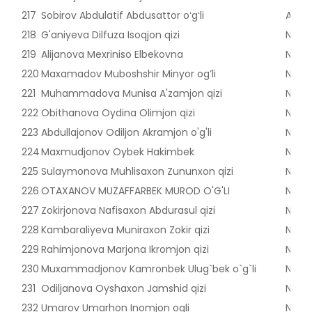
217
Sobirov Abdulatif Abdusattor oʻgʻli
Andij
218
G'aniyeva Dilfuza Isoqjon qizi
Nama
219
Alijanova Mexriniso Elbekovna
Nama
220
Maxamadov Muboshshir Minyor og’li
Nama
221
Muhammadova Munisa A'zamjon qizi
Nama
222
Obithanova Oydina Olimjon qizi
Nama
223
Abdullajonov Odiljon Akramjon o'g'li
Nama
224
Maxmudjonov Oybek Hakimbek
Nama
225
Sulaymonova Muhlisaxon Zununxon qizi
Nama
226
OTAXANOV MUZAFFARBEK MUROD O'G'LI
Nama
227
Zokirjonova Nafisaxon Abdurasul qizi
Nama
228
Kambaraliyeva Muniraxon Zokir qizi
Nama
229
Rahimjonova Marjona Ikromjon qizi
Nama
230
Muxammadjonov Kamronbek Ulug`bek o`g`li
Nama
231
Odiljanova Oyshaxon Jamshid qizi
Nama
232
Umarov Umarhon Inomjon ogli
Nama