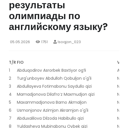
результаты
олимпиады по
английскому языку?
05.05.2026
1751
Isoqjon_023
T/R
FIO
Viloy
1
Abduqodirov Asrorbek Baxtiyor og’li
Andij
2
Turg'unboyev Abdulloh Qobuljon o'g'li
Nama
3
Abdullayeva Fotimabonu Saydullo qizi
Nama
4
Mamadjonova Dilafroʻz Maxmudjon qizi
Nama
5
Maxammadjonova Barno Akmaljon
Nama
6
Usmonjonov Azimjon Akramjon o'g'li
Nama
7
Abduxalilova Dilzoda Habibullo qizi
Nama
8
Yuldasheva Mubinabonu Oybek qizi
Nama