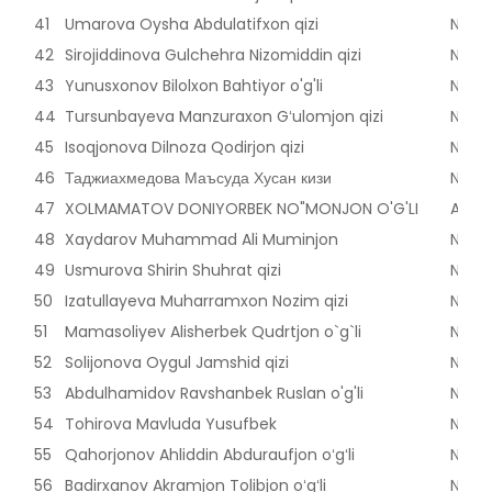
41
Umarova Oysha Abdulatifxon qizi
Nama
42
Sirojiddinova Gulchehra Nizomiddin qizi
Nama
43
Yunusxonov Bilolxon Bahtiyor o'g'li
Nama
44
Tursunbayeva Manzuraxon Gʻulomjon qizi
Nama
45
Isoqjonova Dilnoza Qodirjon qizi
Nama
46
Таджиахмедова Маъсуда Хусан кизи
Nama
47
XOLMAMATOV DONIYORBEK NO"MONJON O'G'LI
Andij
48
Xaydarov Muhammad Ali Muminjon
Nama
49
Usmurova Shirin Shuhrat qizi
Nama
50
Izatullayeva Muharramxon Nozim qizi
Nama
51
Mamasoliyev Alisherbek Qudrtjon o`g`li
Nama
52
Solijonova Oygul Jamshid qizi
Nama
53
Abdulhamidov Ravshanbek Ruslan o'g'li
Nama
54
Tohirova Mavluda Yusufbek
Nama
55
Qahorjonov Ahliddin Abduraufjon oʻgʻli
Nama
56
Badirxanov Akramjon Tolibjon oʻgʻli
Nama