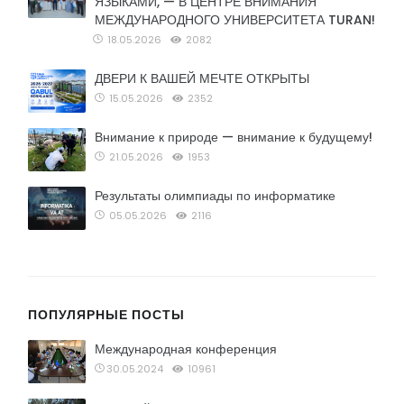
ЯЗЫКАМИ, — В ЦЕНТРЕ ВНИМАНИЯ
МЕЖДУНАРОДНОГО УНИВЕРСИТЕТА TURAN!
18.05.2026
2082
ДВЕРИ К ВАШЕЙ МЕЧТЕ ОТКРЫТЫ
15.05.2026
2352
Внимание к природе — внимание к будущему!
21.05.2026
1953
Результаты олимпиады по информатике
05.05.2026
2116
ПОПУЛЯРНЫЕ ПОСТЫ
Международная конференция
30.05.2024
10961