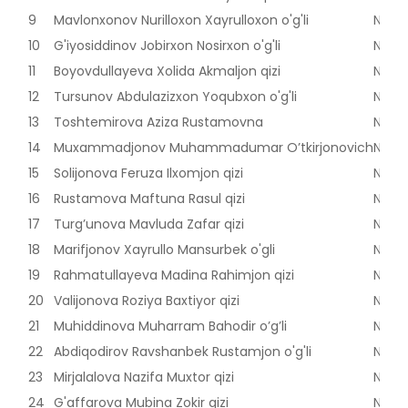
9
Mavlonxonov Nurilloxon Xayrulloxon o'g'li
Nama
10
G'iyosiddinov Jobirxon Nosirxon o'g'li
Nama
11
Boyovdullayeva Xolida Akmaljon qizi
Nama
12
Tursunov Abdulazizxon Yoqubxon o'g'li
Nama
13
Toshtemirova Aziza Rustamovna
Nama
14
Muxammadjonov Muhammadumar O’tkirjonovich
Nama
15
Solijonova Feruza Ilxomjon qizi
Nama
16
Rustamova Maftuna Rasul qizi
Nama
17
Turg’unova Mavluda Zafar qizi
Nama
18
Marifjonov Xayrullo Mansurbek o'gli
Nama
19
Rahmatullayeva Madina Rahimjon qizi
Nama
20
Valijonova Roziya Baxtiyor qizi
Nama
21
Muhiddinova Muharram Bahodir o’g’li
Nama
22
Abdiqodirov Ravshanbek Rustamjon o'g'li
Nama
23
Mirjalalova Nazifa Muxtor qizi
Nama
24
G'affarova Mubina Zokir qizi
Nama