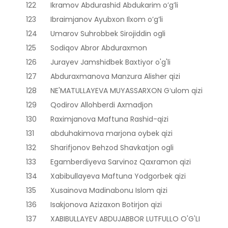
122
Ikramov Abdurashid Abdukarim o’g’li
123
Ibraimjanov Ayubxon Ilxom o’g’li
124
Umarov Suhrobbek Sirojiddin ogli
125
Sodiqov Abror Abduraxmon
126
Jurayev Jamshidbek Baxtiyor o'g'li
127
Abduraxmanova Manzura Alisher qizi
128
NE'MATULLAYEVA MUYASSARXON Gʻulom qizi
129
Qodirov Allohberdi Axmadjon
130
Raximjanova Maftuna Rashid-qizi
131
abduhakimova marjona oybek qizi
132
Sharifjonov Behzod Shavkatjon ogli
133
Egamberdiyeva Sarvinoz Qaxramon qizi
134
Xabibullayeva Maftuna Yodgorbek qizi
135
Xusainova Madinabonu Islom qizi
136
Isakjonova Azizaxon Botirjon qizi
137
XABIBULLAYEV ABDUJABBOR LUTFULLO O'G'LI