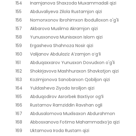
154
Inamjanova Shaxzoda Muxammadali qizi
155
Abduvaliyeva Zilola Rustamjon qizi
156
Nomonxonov Ibrohimxon Ibodulloxon o'g'li
157
Akbarova Muslima Akramjon qizi
158
Yunusxonova Munisaxon Islom qizi
159
Ergasheva Shahnoza Nosir qizi
160
Valijanov Abdulaziz Aʼzamjon oʻgʻli
161
Abduqaxxarov Yunusxon Dovudxon o'g'li
162
Shokirjavova Mashhuraxon Shavkatjon qizi
163
Kozimjonova Sanobarxon Qobiljon qizi
164
Yuldasheva Ziyoda Isroiljon qizi
165
Abduqodirov Asrorbek Baxtiyor og’li
166
Rustamov Ramziddin Ravshan ogli
167
Abdusalomova Muxlisaxon Abdurahmon
168
Abbosxanova Fotima Mahammadxoʻja qizi
169
Uktamova Iroda Rustam qizi