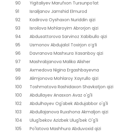
90
Yigitaliyev Marufxon Tursunpoʻlat
91
Israiljanov Jamshid Elmurod
92
Kadirova Oyshaxon Nuriddin qizi
93
Isroilova Mohlaroyim Abrorjon qizi
94
Abdusattorova Sarvinoz Xabibullo qizi
95
Usmonov Abdujalol Toxirjon oʻgʻli
96
Davranova Mashxura Xasanboy qizi
97
Mashrabjanova Malika Alisher
98
Axmedova Nigina Ergashbayevna
99
Alimjonova Mohlaroy Xayrullo qizi
100
Toshmatova Rashidaxon Shavkatjon qizi
100
Abdullayev Anasxon Avaz o'g'li
102
Abdulhayev Og'abek Abdujabbor o'g'li
103
Abdullajanova Ruxshona Akmaljon qizi
104
Ulug'bekov Azizbek Ulug'bek O'g'li
105
Po'latova Mashhura Abduvoxid qizi