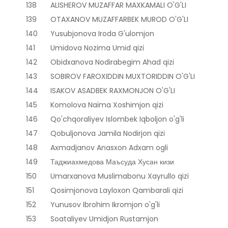
138
ALISHEROV MUZAFFAR MAXKAMALI O'G'LI
139
OTAXANOV MUZAFFARBEK MUROD O'G'LI
140
Yusubjonova Iroda G'ulomjon
141
Umidova Nozima Umid qizi
142
Obidxanova Nodirabegim Ahad qizi
143
SOBIROV FAROXIDDIN MUXTORIDDIN O'G'LI
144
ISAKOV ASADBEK RAXMONJON O'G'LI
145
Komolova Naima Xoshimjon qizi
146
Qo'chqoraliyev Islombek Iqboljon o'g'li
147
Qobuljonova Jamila Nodirjon qizi
148
Axmadjanov Anasxon Adxam ogli
149
Таджиахмедова Маъсуда Хусан кизи
150
Umarxanova Muslimabonu Xayrullo qizi
151
Qosimjonova Layloxon Qambarali qizi
152
Yunusov Ibrohim Ikromjon o'g'li
153
Soataliyev Umidjon Rustamjon