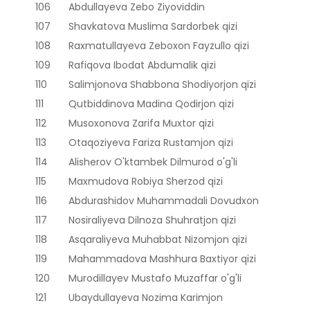
106
Abdullayeva Zebo Ziyoviddin
107
Shavkatova Muslima Sardorbek qizi
108
Raxmatullayeva Zeboxon Fayzullo qizi
109
Rafiqova Ibodat Abdumalik qizi
110
Salimjonova Shabbona Shodiyorjon qizi
111
Qutbiddinova Madina Qodirjon qizi
112
Musoxonova Zarifa Muxtor qizi
113
Otaqoziyeva Fariza Rustamjon qizi
114
Alisherov O'ktambek Dilmurod o'g'li
115
Maxmudova Robiya Sherzod qizi
116
Abdurashidov Muhammadali Dovudxon
117
Nosiraliyeva Dilnoza Shuhratjon qizi
118
Asqaraliyeva Muhabbat Nizomjon qizi
119
Mahammadova Mashhura Baxtiyor qizi
120
Murodillayev Mustafo Muzaffar o'g'li
121
Ubaydullayeva Nozima Karimjon