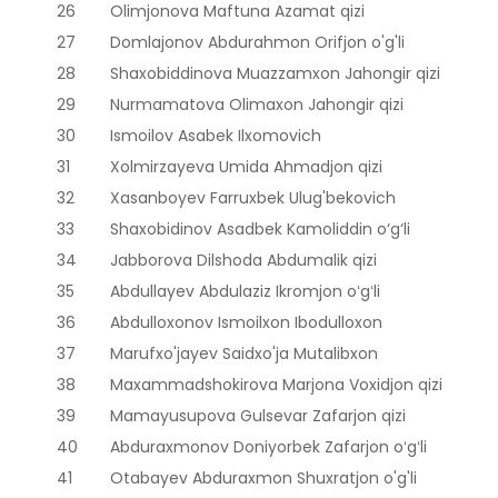
26
Olimjonova Maftuna Azamat qizi
27
Domlajonov Abdurahmon Orifjon o'g'li
28
Shaxobiddinova Muazzamxon Jahongir qizi
29
Nurmamatova Olimaxon Jahongir qizi
30
Ismoilov Asabek Ilxomovich
31
Xolmirzayeva Umida Ahmadjon qizi
32
Xasanboyev Farruxbek Ulug'bekovich
33
Shaxobidinov Asadbek Kamoliddin o‘g‘li
34
Jabborova Dilshoda Abdumalik qizi
35
Abdullayev Abdulaziz Ikromjon oʻgʻli
36
Abdulloxonov Ismoilxon Ibodulloxon
37
Marufxo'jayev Saidxo'ja Mutalibxon
38
Maxammadshokirova Marjona Voxidjon qizi
39
Mamayusupova Gulsevar Zafarjon qizi
40
Abduraxmonov Doniyorbek Zafarjon oʻgʻli
41
Otabayev Abduraxmon Shuxratjon o'g'li