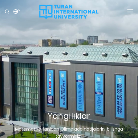
UZ
UNIVERSITET
DASTURLAR
QABUL
TADQIQOT
XALQARO ALOQALAR
YANGILIKLAR
OLIMPIADA
Yangiliklar
Matematika fanidan Olimpiada natijalarini bilishga
tayyormisiz?