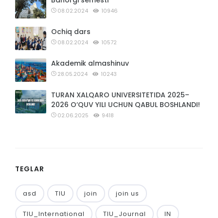
08.02.2024
10946
Ochiq dars
08.02.2024
10572
Akademik almashinuv
28.05.2024
10243
TURAN XALQARO UNIVERSITETIDA 2025–
2026 O‘QUV YILI UCHUN QABUL BOSHLANDI!
02.06.2025
9418
TEGLAR
asd
TIU
join
join us
TIU_International
TIU_Journal
IN