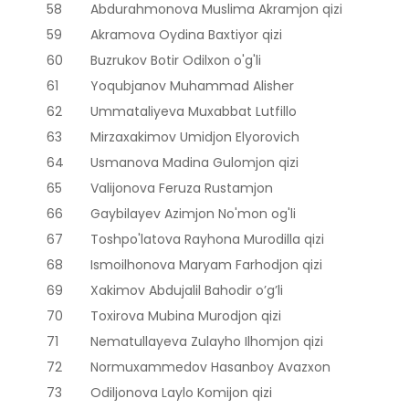
58
Abdurahmonova Muslima Akramjon qizi
59
Akramova Oydina Baxtiyor qizi
60
Buzrukov Botir Odilxon o'g'li
61
Yoqubjanov Muhammad Alisher
62
Ummataliyeva Muxabbat Lutfillo
63
Mirzaxakimov Umidjon Elyorovich
64
Usmanova Madina Gulomjon qizi
65
Valijonova Feruza Rustamjon
66
Gaybilayev Azimjon No'mon og'li
67
Toshpo'latova Rayhona Murodilla qizi
68
Ismoilhonova Maryam Farhodjon qizi
69
Xakimov Abdujalil Bahodir o’g’li
70
Toxirova Mubina Murodjon qizi
71
Nematullayeva Zulayho Ilhomjon qizi
72
Normuxammedov Hasanboy Avazxon
73
Odiljonova Laylo Komijon qizi