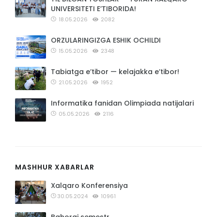
UNIVERSITETI E’TIBORIDA!
18.05.2026
2082
ORZULARINGIZGA ESHIK OCHILDI
15.05.2026
2348
Tabiatga e’tibor — kelajakka e’tibor!
21.05.2026
1952
Informatika fanidan Olimpiada natijalari
05.05.2026
2116
MASHHUR XABARLAR
Xalqaro Konferensiya
30.05.2024
10961
Bahorgi semestr