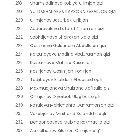
218
Shamsiddinova Robiya Olimjon qizi
219
YULDASHALIYEVA RAYXONA ZAFARJON QIZI
220
Olimjonov Jasurbek Oribjon
221
Abdurasulova Latofat Nizomjon qizi
222
Sobirdjanova Shoiraxon Sidiq qizi
223
Qosimova Gulsanam Abdullajon qizi
224
Narzullayeva Madina Abduraxmon qizi
225
Rustamova Muhlisa Xasan qizi
226
Nosirjanov Qosimjon Tohirjon
227
Tadjiboyev Biloliddin Abdusaid ogʻli
228
Maxmudjonova Shukrona Xafizullo qizi
229
Olimjonov Diyorbek Ulug'bek o'g'li
230
Rasulova Mohichehra Qahramonjon qizi
231
Vaxabjanov Mirshoxid Saloxiddin ogli
232
Dehqonboyeva Mubina Raxmatillo qizi
233
Akmalhanov Bilolhon Olimjon o’g’li