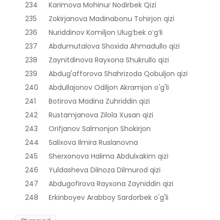
234
Karimova Mohinur Nodirbek Qizi
235
Zokirjanova Madinabonu Tohirjon qizi
236
Nuriddinov Komiljon Ulugʻbek oʻgʻli
237
Abdumutalova Shoxida Ahmadullo qizi
238
Zaynitdinova Rayxona Shukrullo qizi
239
Abdug'afforova Shahrizoda Qobuljon qizi
240
Abdullajonov Odiljon Akramjon o'g'li
241
Botirova Madina Zuhriddin qizi
242
Rustamjanova Zilola Xusan qizi
243
Orifjanov Salmonjon Shokirjon
244
Salixova Ilmira Ruslanovna
245
Sherxonova Halima Abdulxakim qizi
246
Yuldasheva Dilnoza Dilmurod qizi
247
Abdugofirova Rayxona Zayniddin qizi
248
Erkinboyev Arabboy Sardorbek o'g'li