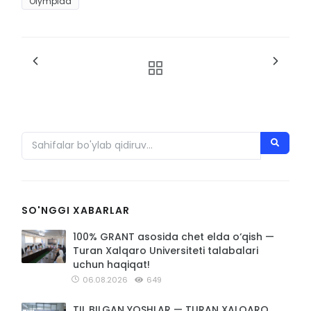
Olympiad
SO'NGGI XABARLAR
100% GRANT asosida chet elda o‘qish —
Turan Xalqaro Universiteti talabalari
uchun haqiqat!
06.08.2026
649
TIL BILGAN YOSHLAR — TURAN XALQARO