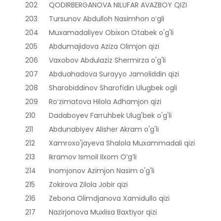
202
QODIRBERGANOVA NILUFAR AVAZBOY QIZI
203
Tursunov Abdulloh Nasimhon oʻgli
204
Muxamadaliyev Obixon Otabek o'g'li
205
Abdumajidova Aziza Olimjon qizi
206
Vaxobov Abdulaziz Shermirza o'g'li
207
Abduahadova Surayyo Jamoliddin qizi
208
Sharobiddinov Sharofidin Ulugbek ogli
209
Roʻzimatova Hilola Adhamjon qizi
210
Dadaboyev Farruhbek Ulug'bek o'g'li
211
Abdunabiyev Alisher Akram o'g'li
212
Xamroxo'jayeva Shalola Muxammadali qizi
213
Ikramov Ismoil Ilxom O’g’li
214
Inomjonov Azimjon Nasim o'g'li
215
Zokirova Zilola Jobir qizi
216
Zebona Olimdjanova Xamidullo qizi
217
Nazirjonova Muxlisa Baxtiyor qizi