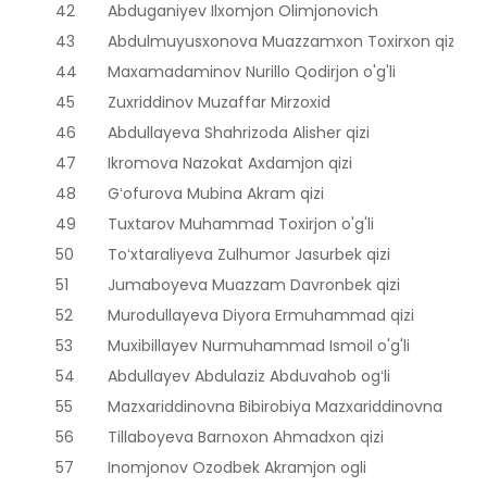
42
Abduganiyev Ilxomjon Olimjonovich
43
Abdulmuyusxonova Muazzamxon Toxirxon qizi
44
Maxamadaminov Nurillo Qodirjon o'g'li
45
Zuxriddinov Muzaffar Mirzoxid
46
Abdullayeva Shahrizoda Alisher qizi
47
Ikromova Nazokat Axdamjon qizi
48
Gʻofurova Mubina Akram qizi
49
Tuxtarov Muhammad Toxirjon o'g'li
50
Toʻxtaraliyeva Zulhumor Jasurbek qizi
51
Jumaboyeva Muazzam Davronbek qizi
52
Murodullayeva Diyora Ermuhammad qizi
53
Muxibillayev Nurmuhammad Ismoil o'g'li
54
Abdullayev Abdulaziz Abduvahob ogʻli
55
Mazxariddinovna Bibirobiya Mazxariddinovna
56
Tillaboyeva Barnoxon Ahmadxon qizi
57
Inomjonov Ozodbek Akramjon ogli