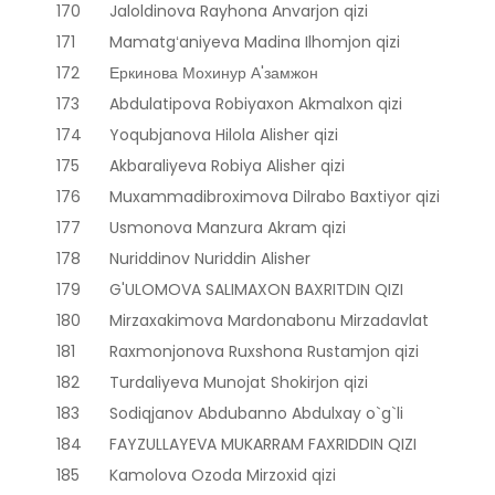
170
Jaloldinova Rayhona Anvarjon qizi
171
Mamatgʻaniyeva Madina Ilhomjon qizi
172
Еркинова Мохинур А'замжон
173
Abdulatipova Robiyaxon Akmalxon qizi
174
Yoqubjanova Hilola Alisher qizi
175
Akbaraliyeva Robiya Alisher qizi
176
Muxammadibroximova Dilrabo Baxtiyor qizi
177
Usmonova Manzura Akram qizi
178
Nuriddinov Nuriddin Alisher
179
G'ULOMOVA SALIMAXON BAXRITDIN QIZI
180
Mirzaxakimova Mardonabonu Mirzadavlat
181
Raxmonjonova Ruxshona Rustamjon qizi
182
Turdaliyeva Munojat Shokirjon qizi
183
Sodiqjanov Abdubanno Abdulxay o`g`li
184
FAYZULLAYEVA MUKARRAM FAXRIDDIN QIZI
185
Kamolova Ozoda Mirzoxid qizi