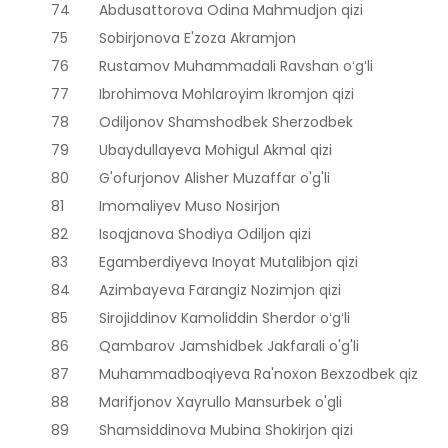
74
Abdusattorova Odina Mahmudjon qizi
75
Sobirjonova E'zoza Akramjon
76
Rustamov Muhammadali Ravshan oʻgʻli
77
Ibrohimova Mohlaroyim Ikromjon qizi
78
Odiljonov Shamshodbek Sherzodbek
79
Ubaydullayeva Mohigul Akmal qizi
80
G'ofurjonov Alisher Muzaffar o'g'li
81
Imomaliyev Muso Nosirjon
82
Isoqjanova Shodiya Odiljon qizi
83
Egamberdiyeva Inoyat Mutalibjon qizi
84
Azimbayeva Farangiz Nozimjon qizi
85
Sirojiddinov Kamoliddin Sherdor oʻgʻli
86
Qambarov Jamshidbek Jakfarali o'g'li
87
Muhammadboqiyeva Ra'noxon Bexzodbek qizi
88
Marifjonov Xayrullo Mansurbek o'gli
89
Shamsiddinova Mubina Shokirjon qizi