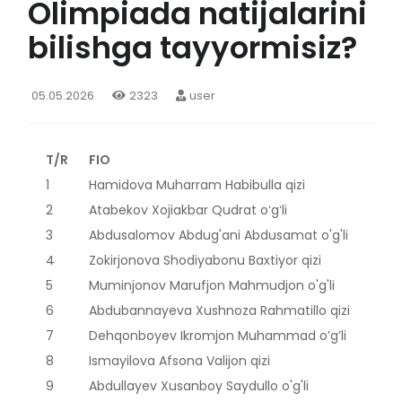
Olimpiada natijalarini
bilishga tayyormisiz?
05.05.2026
2323
user
T/R
FIO
1
Hamidova Muharram Habibulla qizi
2
Atabekov Xojiakbar Qudrat oʻgʻli
3
Abdusalomov Abdug'ani Abdusamat o'g'li
4
Zokirjonova Shodiyabonu Baxtiyor qizi
5
Muminjonov Marufjon Mahmudjon o'g'li
6
Abdubannayeva Xushnoza Rahmatillo qizi
7
Dehqonboyev Ikromjon Muhammad o’g’li
8
Ismayilova Afsona Valijon qizi
9
Abdullayev Xusanboy Saydullo o'g'li