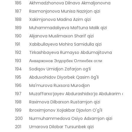
186
Akhmadzhonova Dilnavo Akmaljonovna
187
Raxmonjonova Munisa Nazirjon qizi
188
Xakimjonova Madina Azim qizi
189
Muhammadaliyeva Maftuna Malik qizi
190
Alijanova Muslimaxon Sharif qizi
191
Xabibullayeva Mohira Samidulla qizi
192
Tirkashbayeva Rumayso Abdumajitovna
193
Анваржонов Элдорбек Олтинбек огли
194
Sodiqov Umidjon Zafarjon ogʻli
195
Abduvohidov Diyorbek Qasim õg'li
196
Ma'murova Ruxsora Murodjon
197
Muzaffarxoʻjayev Abdurashidxoʻja Abdukarim oʻgʻli
198
Raximova Dilbarxon Rustamjon qizi
199
Ibroximjonov Xojiakbar Djavlon O'g'li
200
Nurmuhammedova Osiyo Adxamjon qizi
201
Umarova Dilobar Tursunbek qizi