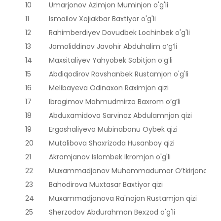
10
Umarjonov Azimjon Muminjon o'g'li
11
Ismailov Xojiakbar Baxtiyor o'g'li
12
Rahimberdiyev Dovudbek Lochinbek o'g'li
13
Jamoliddinov Javohir Abduhalim o‘g‘li
14
Maxsitaliyev Yahyobek Sobitjon oʻgʻli
15
Abdiqodirov Ravshanbek Rustamjon o'g'li
16
Melibayeva Odinaxon Raximjon qizi
17
Ibragimov Mahmudmirzo Baxrom o’g’li
18
Abduxamidova Sarvinoz Abdulamnjon qizi
19
Ergashaliyeva Mubinabonu Oybek qizi
20
Mutalibova Shaxrizoda Husanboy qizi
21
Akramjanov Islombek Ikromjon o'g'li
22
Muxammadjonov Muhammadumar O’tkirjonovic
23
Bahodirova Muxtasar Baxtiyor qizi
24
Muxammadjonova Ra'nojon Rustamjon qizi
25
Sherzodov Abdurahmon Bexzod o'g'li