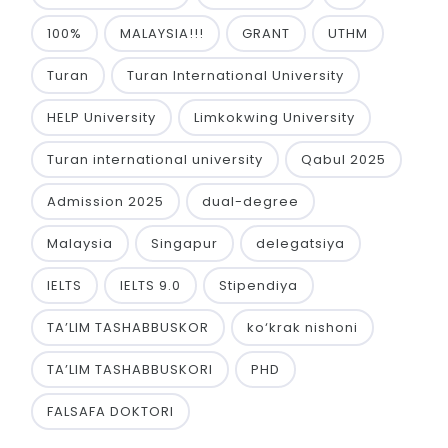
100%
MALAYSIA!!!
GRANT
UTHM
Turan
Turan International University
HELP University
Limkokwing University
Turan international university
Qabul 2025
Admission 2025
dual-degree
Malaysia
Singapur
delegatsiya
IELTS
IELTS 9.0
Stipendiya
TA’LIM TASHABBUSKOR
ko‘krak nishoni
TA’LIM TASHABBUSKORI
PHD
FALSAFA DOKTORI