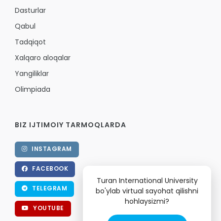
Dasturlar
Qabul
Tadqiqot
Xalqaro aloqalar
Yangiliklar
Olimpiada
BIZ IJTIMOIY TARMOQLARDA
INSTAGRAM
FACEBOOK
Turan International University
TELEGRAM
bo'ylab virtual sayohat qilishni
hohlaysizmi?
YOUTUBE