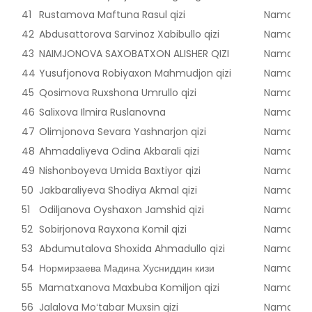
41
Rustamova Maftuna Rasul qizi
Namangan
42
Abdusattorova Sarvinoz Xabibullo qizi
Namangan
43
NAIMJONOVA SAXOBATXON ALISHER QIZI
Namangan
44
Yusufjonova Robiyaxon Mahmudjon qizi
Namangan
45
Qosimova Ruxshona Umrullo qizi
Namangan
46
Salixova Ilmira Ruslanovna
Namangan
47
Olimjonova Sevara Yashnarjon qizi
Namangan
48
Ahmadaliyeva Odina Akbarali qizi
Namangan
49
Nishonboyeva Umida Baxtiyor qizi
Namangan
50
Jakbaraliyeva Shodiya Akmal qizi
Namangan
51
Odiljanova Oyshaxon Jamshid qizi
Namangan
52
Sobirjonova Rayxona Komil qizi
Namangan
53
Abdumutalova Shoxida Ahmadullo qizi
Namangan
54
Нормирзаева Мадина Хусниддин кизи
Namangan
55
Mamatxanova Maxbuba Komiljon qizi
Namangan
56
Jalalova Moʻtabar Muxsin qizi
Namangan