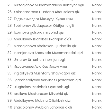
25
Mirzadjanov Muhammaduso Bahtiyor ogli
Namangan
26
Xolmamatova Durdona Abdusalom qizi
Namangan
27
Таджиахмедова Маъсуда Хусан кизи
Namangan
28
Sobirjonov Abduqaxxor Obitjon o'g'li
Namangan
29
ilxomova gulsora mirzohid qizi
Namangan
30
Abdullayev Islombek Ilxomjon o'g'li
Namangan
31
Mamajonova Shoiraxon Qudratillo qizi
Namangan
32
Inamjanova Shaxzoda Muxammadali qizi
Namangan
33
Umarov Umarhon Inomjon ogli
Namangan
34
Икромжанов Асилбек Илхом угли
Namangan
35
Yigitaliyeva Mushtariy Shavkatjon qizi
Namangan
36
Egamberdiyeva Sarvinoz Qaxramon qizi
Namangan
37
Ulugbekov Yosinbek Oyatbek ugli
Namangan
38
Isroilova Masturaxon Mirzohid qizi
Namangan
39
Abdullayeva Mubina Qilichbek qizi
Namangan
40
Shaxitxonov Ayubjon Jahongir o'gli
Namangan