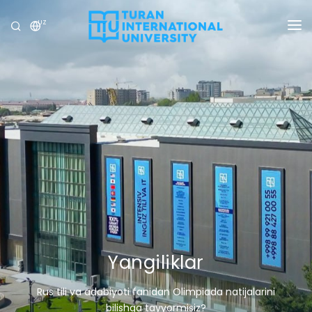
UZ
UNIVERSITET
DASTURLAR
QABUL
TADQIQOT
XALQARO ALOQALAR
YANGILIKLAR
OLIMPIADA
Yangiliklar
Rus tili va adabiyoti fanidan Olimpiada natijalarini
bilishga tayyormisiz?