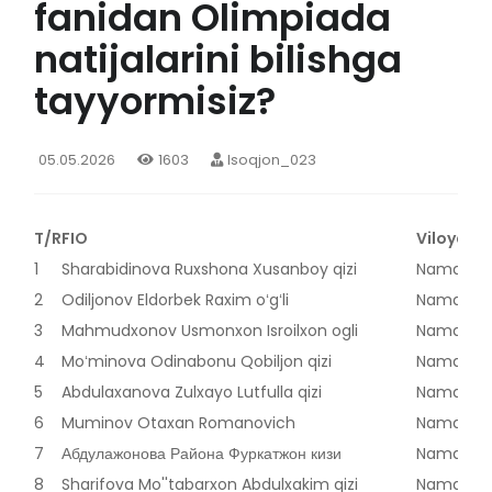
fanidan Olimpiada
natijalarini bilishga
tayyormisiz?
05.05.2026
1603
Isoqjon_023
T/R
FIO
Viloyat
1
Sharabidinova Ruxshona Xusanboy qizi
Namangan
2
Odiljonov Eldorbek Raxim oʻgʻli
Namangan
3
Mahmudxonov Usmonxon Isroilxon ogli
Namangan
4
Moʻminova Odinabonu Qobiljon qizi
Namangan
5
Abdulaxanova Zulxayo Lutfulla qizi
Namangan
6
Muminov Otaxan Romanovich
Namangan
7
Абдулажонова Района Фуркатжон кизи
Namangan
8
Sharifova Mo''tabarxon Abdulxakim qizi
Namangan