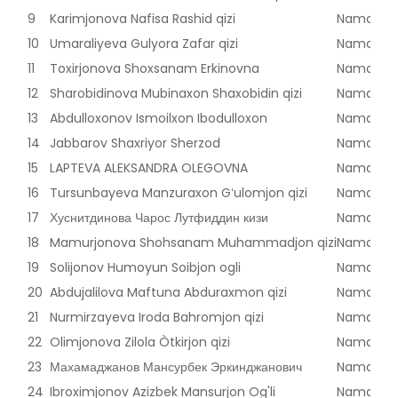
9
Karimjonova Nafisa Rashid qizi
Namangan
10
Umaraliyeva Gulyora Zafar qizi
Namangan
11
Toxirjonova Shoxsanam Erkinovna
Namangan
12
Sharobidinova Mubinaxon Shaxobidin qizi
Namangan
13
Abdulloxonov Ismoilxon Ibodulloxon
Namangan
14
Jabbarov Shaxriyor Sherzod
Namangan
15
LAPTEVA ALEKSANDRA OLEGOVNA
Namangan
16
Tursunbayeva Manzuraxon Gʻulomjon qizi
Namangan
17
Хуснитдинова Чарос Лутфиддин кизи
Namangan
18
Mamurjonova Shohsanam Muhammadjon qizi
Namangan
19
Solijonov Humoyun Soibjon ogli
Namangan
20
Abdujalilova Maftuna Abduraxmon qizi
Namangan
21
Nurmirzayeva Iroda Bahromjon qizi
Namangan
22
Olimjonova Zilola Òtkirjon qizi
Namangan
23
Махамаджанов Мансурбек Эркинджанович
Namangan
24
Ibroximjonov Azizbek Mansurjon Og'li
Namangan