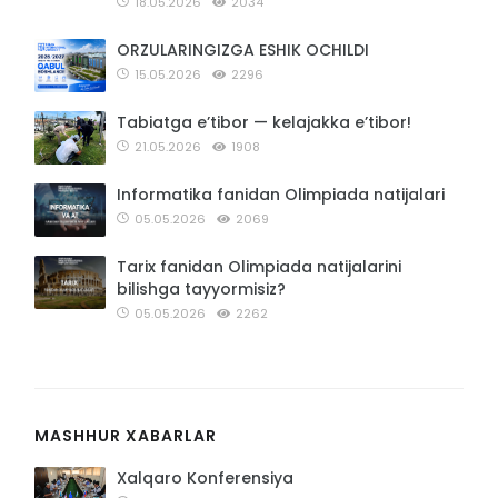
18.05.2026
2034
ORZULARINGIZGA ESHIK OCHILDI
15.05.2026
2296
Tabiatga e’tibor — kelajakka e’tibor!
21.05.2026
1908
Informatika fanidan Olimpiada natijalari
05.05.2026
2069
Tarix fanidan Olimpiada natijalarini
bilishga tayyormisiz?
05.05.2026
2262
MASHHUR XABARLAR
Xalqaro Konferensiya