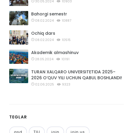
30.05.2024
10903
Bahorgi semestr
08.02.2024
10887
Ochiq dars
08.02.2024
10515
Akademik almashinuv
28.05.2024
10191
TURAN XALQARO UNIVERSITETIDA 2025–
2026 O‘QUV YILI UCHUN QABUL BOSHLANDI!
02.06.2025
9323
TEGLAR
asd
TIU
join
join us