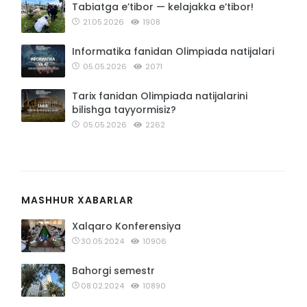
Tabiatga e’tibor — kelajakka e’tibor!
21.05.2026
1908
Informatika fanidan Olimpiada natijalari
05.05.2026
2071
Tarix fanidan Olimpiada natijalarini
bilishga tayyormisiz?
05.05.2026
2262
MASHHUR XABARLAR
Xalqaro Konferensiya
30.05.2024
10906
Bahorgi semestr
08.02.2024
10890