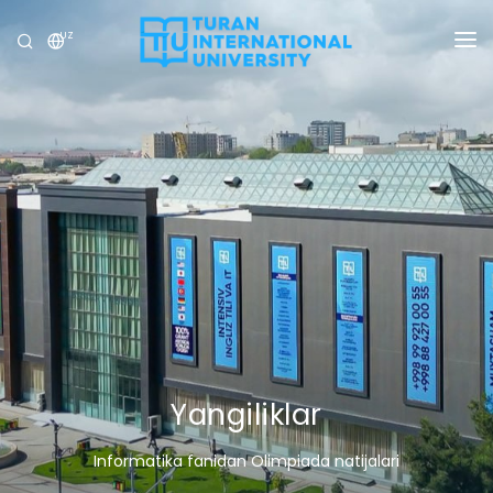
UZ
UNIVERSITET
DASTURLAR
QABUL
TADQIQOT
XALQARO ALOQALAR
YANGILIKLAR
OLIMPIADA
Yangiliklar
Informatika fanidan Olimpiada natijalari