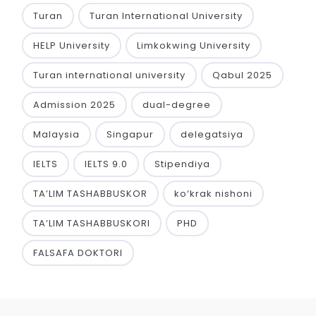
Turan
Turan International University
HELP University
Limkokwing University
Turan international university
Qabul 2025
Admission 2025
dual-degree
Malaysia
Singapur
delegatsiya
IELTS
IELTS 9.0
Stipendiya
TA’LIM TASHABBUSKOR
ko‘krak nishoni
TA’LIM TASHABBUSKORI
PHD
FALSAFA DOKTORI