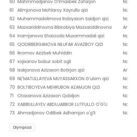
60
Mahmmadjanov Oʻlmasbek Zafarjon
Naman
61
Alimjonova Mohlaroy Xayrullo qizi
Naman
62
Muhammadolimova Robiyaxon Saidjon qizi
Naman
63
Mazxariddinovna Bibirobiya Mazxariddinovna
Andijon
64
Inamjanova Shaxzoda Muxammadali qizi
Naman
65
QODIRBERGANOVA NILUFAR AVAZBOY QIZI
Naman
66
Ikromov Azizbek Muhiddin
Naman
67
xojixanov bobur sobit ogli
Naman
68
Isakjonova Azizaxon Botirjon qizi
Andijon
69
NE'MATULLAYEVA MUYASSARXON Gʻulom qizi
Naman
70
BOLTIBOYEVA MEHRUBON AZAMJON QIZI
Naman
71
Otaxanova Azizaxon Qobiljon
Naman
72
XABIBULLAYEV ABDUJABBOR LUTFULLO O'G'LI
Naman
73
Ahmadjonov Odilbek Adhamjon o'g'li
Naman
Olympiad