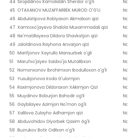
44
Sirojiddinov Kamoliddin Sherdor oʻgʻli
Naman
45
OTAXANOV MUZAFFARBEK MUROD O'G'LI
Naman
46
Abdulatipova Robiyaxon Akmalxon qizi
Naman
47
Xamroxo'jayeva Shalola Muxammadali qizi
Naman
48
Ne'matillayeva Dildora Shavkatjon qizi
Naman
49
Jaloldinova Rayhona Anvarjon qizi
Naman
50
Marifjonov Xayrullo Mansurbek o'gli
Naman
51
Marufxo'jayev Saidxo'ja Mutalibxon
Naman
52
Nomonxonov Ibrohimxon Ibodulloxon o'g'li
Naman
53
Yusubjonova Iroda G'ulomjon
Naman
54
Raximjonova Dildoraxon XAkimjon Qizi
Naman
55
Muydinov Boburjon Bahodir og’li
Naman
56
Gaybilayev Azimjon No'mon og'li
Naman
57
Xalilova Zulayho Adhamjon qizi
Naman
58
Abduvohidov Diyorbek Qasim õg'li
Naman
59
Buzrukov Botir Odilxon o'g'li
Naman