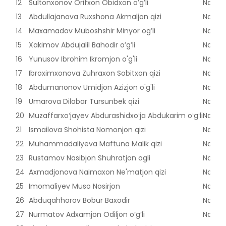
12
Sultonxonov Orifxon Obidxon o’g’li
Naman
13
Abdullajanova Ruxshona Akmaljon qizi
Naman
14
Maxamadov Muboshshir Minyor og’li
Naman
15
Xakimov Abdujalil Bahodir o’g’li
Naman
16
Yunusov Ibrohim Ikromjon o'g'li
Naman
17
Ibroximxonova Zuhraxon Sobitxon qizi
Naman
18
Abdumanonov Umidjon Azizjon o'g'li
Naman
19
Umarova Dilobar Tursunbek qizi
Naman
20
Muzaffarxoʻjayev Abdurashidxoʻja Abdukarim oʻgʻli
Naman
21
Ismailova Shohista Nomonjon qizi
Naman
22
Muhammadaliyeva Maftuna Malik qizi
Naman
23
Rustamov Nasibjon Shuhratjon ogli
Naman
24
Axmadjonova Naimaxon Ne'matjon qizi
Naman
25
Imomaliyev Muso Nosirjon
Naman
26
Abduqahhorov Bobur Baxodir
Naman
27
Nurmatov Adxamjon Odiljon o’g’li
Naman