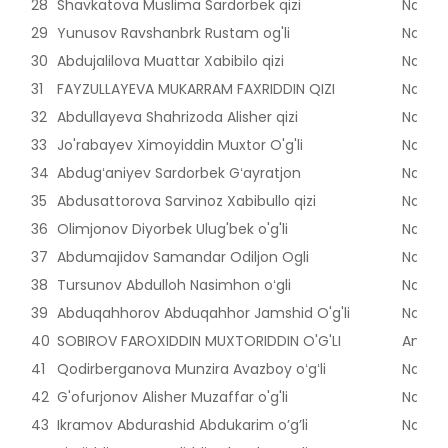
28
Shavkatova Muslima Sardorbek qizi
Naman
29
Yunusov Ravshanbrk Rustam og'li
Naman
30
Abdujalilova Muattar Xabibilo qizi
Naman
31
FAYZULLAYEVA MUKARRAM FAXRIDDIN QIZI
Naman
32
Abdullayeva Shahrizoda Alisher qizi
Naman
33
Jo'rabayev Ximoyiddin Muxtor O'g'li
Naman
34
Abdugʻaniyev Sardorbek Gʻayratjon
Naman
35
Abdusattorova Sarvinoz Xabibullo qizi
Naman
36
Olimjonov Diyorbek Ulug'bek o'g'li
Naman
37
Abdumajidov Samandar Odiljon Ogli
Naman
38
Tursunov Abdulloh Nasimhon oʻgli
Naman
39
Abduqahhorov Abduqahhor Jamshid O'g'li
Naman
40
SOBIROV FAROXIDDIN MUXTORIDDIN O'G'LI
Andijon
41
Qodirberganova Munzira Avazboy oʻgʻli
Naman
42
G'ofurjonov Alisher Muzaffar o'g'li
Naman
43
Ikramov Abdurashid Abdukarim o’g’li
Naman