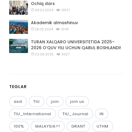
Ochiq dars
08.02.2024
10517
Akademik almashinuv
28.05.2024
10191
TURAN XALQARO UNIVERSITETIDA 2025–
2026 O‘QUV YILI UCHUN QABUL BOSHLANDI!
02.06.2025
9327
TEGLAR
asd
TIU
join
join us
TIU_International
TIU_Journal
IN
100%
MALAYSIA!!!
GRANT
UTHM