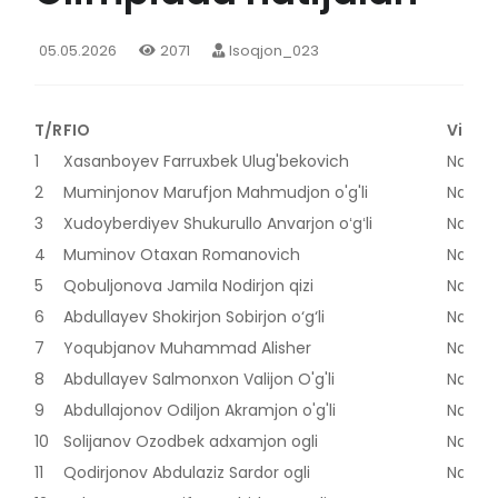
05.05.2026
2071
Isoqjon_023
T/R
FIO
Viloya
1
Xasanboyev Farruxbek Ulug'bekovich
Naman
2
Muminjonov Marufjon Mahmudjon o'g'li
Naman
3
Xudoyberdiyev Shukurullo Anvarjon oʻgʻli
Naman
4
Muminov Otaxan Romanovich
Naman
5
Qobuljonova Jamila Nodirjon qizi
Naman
6
Abdullayev Shokirjon Sobirjon o‘g‘li
Naman
7
Yoqubjanov Muhammad Alisher
Naman
8
Abdullayev Salmonxon Valijon O'g'li
Naman
9
Abdullajonov Odiljon Akramjon o'g'li
Naman
10
Solijanov Ozodbek adxamjon ogli
Naman
11
Qodirjonov Abdulaziz Sardor ogli
Naman