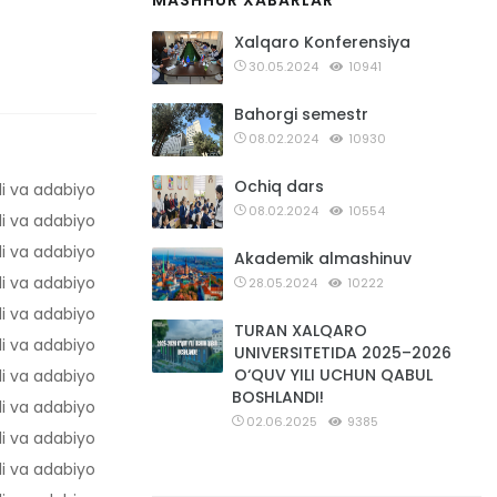
MASHHUR XABARLAR
Xalqaro Konferensiya
30.05.2024
10941
Bahorgi semestr
08.02.2024
10930
Ball
Ochiq dars
li va adabiyot
71,9
08.02.2024
10554
li va adabiyot
69,1
li va adabiyot
68,4
Akademik almashinuv
li va adabiyot
68,1
28.05.2024
10222
li va adabiyot
64
TURAN XALQARO
li va adabiyot
63,6
UNIVERSITETIDA 2025–2026
O‘QUV YILI UCHUN QABUL
li va adabiyot
61,3
BOSHLANDI!
li va adabiyot
60
02.06.2025
9385
li va adabiyot
59,2
li va adabiyot
57,6