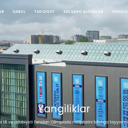
AR
QABUL
TADQIQOT
XALQARO ALOQALAR
YANGIL
Yangiliklar
 tili va adabiyoti fanidan Olimpiada natijalarini bilishga tayyormi