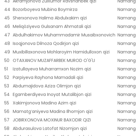
43
Akramjonova Zulxumor Ravshanbek qizi
Namanga
44
Bozorboyeva Mubina Boymirza
Namanga
45
Sherxonova Halima Abdulxakim qizi
Namanga
46
Meliqòziyeva Gulsanam Ahmatali qizi
Namanga
47
Abdulhakimov Muhammadamir Musaibxonovich
Namanga
48
Isoqjonova Dilnoza Qodirjon qizi
Namanga
49
Muxibillaxonova Mohlaroyim Hamidulloxon qizi
Namanga
50
OTAXANOV MUZAFFARBEK MUROD O'G'LI
Namanga
51
Izatullayeva Muharramxon Nozim qizi
Namanga
52
Parpiyeva Rayhona Mamadali qizi
Namanga
53
Abdumajidova Aziza Olimjon qizi
Namanga
54
Egamberdiyeva Inoyat Mutalibjon qizi
Namanga
55
Xakimjonova Madina Azim qizi
Namanga
56
Mamatgʻaniyeva Madina Ilhomjon qizi
Namanga
57
JOBIRXONOVA MOXINUR BAXODIR QIZI
Namanga
58
Abdurasulova Latofat Nizomjon qizi
Namanga