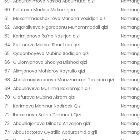
59
Abdurahimova Nasiba Abdumutal qizi
Namanga
60
Pulatova Madina Mirkomiljon
Namanga
61
Maxammadshokirova Marjona Voxidjon qizi
Namanga
62
Asqaraliyeva Nigorabonu Muhammadali qizi
Namanga
63
Karimjonova Ra'no Nazirjon qizi
Namanga
64
Sattorova Mohira Sharifxon qizi
Namanga
65
Qoqonboyeva Mubina Sodiqjon qizi
Namanga
66
G'ulomjanova Shodiya Dilshod qizi
Namanga
67
Alimjonova Mohlaroy Xayrullo qizi
Namanga
68
Abdulmuyusxonova Muazzamxon Toxirxon qizi
Namanga
69
Abdullayeva Muslima Baxromjon qizi
Namanga
70
Gʻofurova Mubina Akram qizi
Namanga
71
Karimova Mohinur Nodirbek Qizi
Namanga
72
Ibroximova Soliha Dilmurod Qizi
Namanga
73
Abdulllajonova Dilnoza Anvarjon qizi
Namanga
74
Abdusattorov Oyatillo Abdurashid oʻgʻli
Namanga