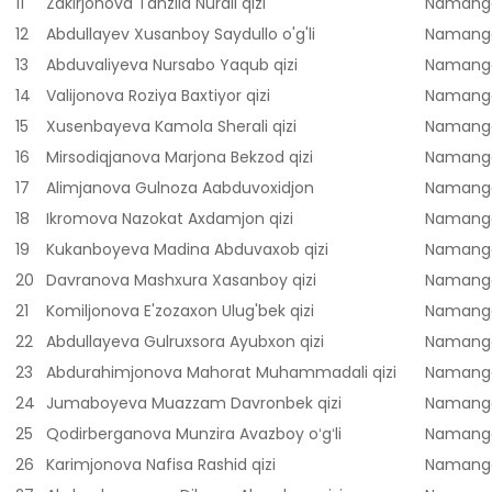
11
Zakirjonova Tanzila Nurali qizi
Namanga
12
Abdullayev Xusanboy Saydullo o'g'li
Namanga
13
Abduvaliyeva Nursabo Yaqub qizi
Namanga
14
Valijonova Roziya Baxtiyor qizi
Namanga
15
Xusenbayeva Kamola Sherali qizi
Namanga
16
Mirsodiqjanova Marjona Bekzod qizi
Namanga
17
Alimjanova Gulnoza Aabduvoxidjon
Namanga
18
Ikromova Nazokat Axdamjon qizi
Namanga
19
Kukanboyeva Madina Abduvaxob qizi
Namanga
20
Davranova Mashxura Xasanboy qizi
Namanga
21
Komiljonova E'zozaxon Ulug'bek qizi
Namanga
22
Abdullayeva Gulruxsora Ayubxon qizi
Namanga
23
Abdurahimjonova Mahorat Muhammadali qizi
Namanga
24
Jumaboyeva Muazzam Davronbek qizi
Namanga
25
Qodirberganova Munzira Avazboy oʻgʻli
Namanga
26
Karimjonova Nafisa Rashid qizi
Namanga