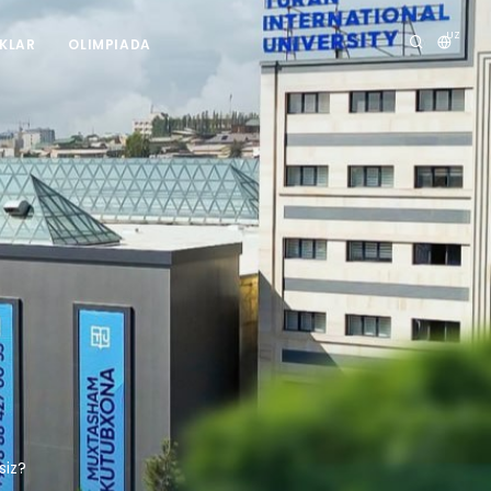
UZ
IKLAR
OLIMPIADA
siz?