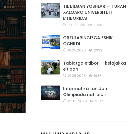
TIL BILGAN YOSHLAR — TURAN
XALQARO UNIVERSITETI
E’TIBORIDA!
18.05.2026
2069
ORZULARINGIZGA ESHIK
OCHILDI
15.05.2026
2332
Tabiatga e’tibor — kelajakka
e’tibor!
21.05.2026
1936
Informatika fanidan
Olimpiada natijalari
05.05.2026
2102