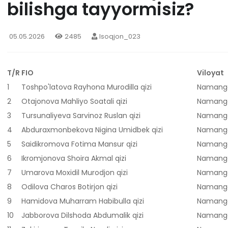
bilishga tayyormisiz?
05.05.2026
2485
Isoqjon_023
T/R
FIO
Viloyat
1
Toshpo'latova Rayhona Murodilla qizi
Namanga
2
Otajonova Mahliyo Soatali qizi
Namanga
3
Tursunaliyeva Sarvinoz Ruslan qizi
Namanga
4
Abduraxmonbekova Nigina Umidbek qizi
Namanga
5
Saidikromova Fotima Mansur qizi
Namanga
6
Ikromjonova Shoira Akmal qizi
Namanga
7
Umarova Moxidil Murodjon qizi
Namanga
8
Odilova Charos Botirjon qizi
Namanga
9
Hamidova Muharram Habibulla qizi
Namanga
10
Jabborova Dilshoda Abdumalik qizi
Namanga