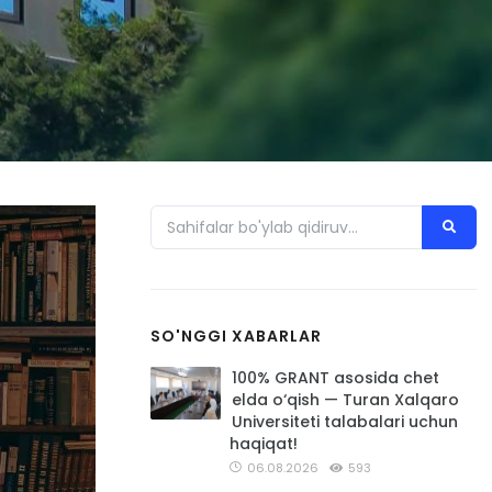
SO'NGGI XABARLAR
100% GRANT asosida chet
elda o‘qish — Turan Xalqaro
Universiteti talabalari uchun
haqiqat!
06.08.2026
593