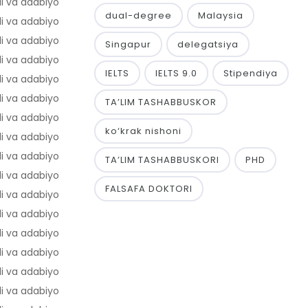
li va adabiyot
49,8
dual-degree
Malaysia
li va adabiyot
49,7
li va adabiyot
49,7
Singapur
delegatsiya
li va adabiyot
49,5
IELTS
IELTS 9.0
Stipendiya
li va adabiyot
49,4
li va adabiyot
49,3
TA’LIM TASHABBUSKOR
li va adabiyot
48,7
ko‘krak nishoni
li va adabiyot
48,1
li va adabiyot
48,1
TA’LIM TASHABBUSKORI
PHD
li va adabiyot
47,1
FALSAFA DOKTORI
li va adabiyot
46,7
li va adabiyot
46,5
li va adabiyot
46,3
li va adabiyot
46,3
li va adabiyot
46,2
li va adabiyot
46,1