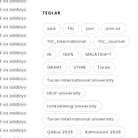
li va adabiyot
56,8
li va adabiyot
56,4
TEGLAR
li va adabiyot
56,3
li va adabiyot
55,2
asd
TIU
join
join us
li va adabiyot
54,5
TIU_International
TIU_Journal
li va adabiyot
54,4
li va adabiyot
54,1
IN
100%
MALAYSIA!!!
li va adabiyot
53,9
GRANT
UTHM
Turan
li va adabiyot
53,2
li va adabiyot
53,2
Turan International University
li va adabiyot
53,1
HELP University
li va adabiyot
52,8
li va adabiyot
52,3
Limkokwing University
li va adabiyot
51,3
Turan international university
li va adabiyot
50,8
li va adabiyot
50,8
Qabul 2025
Admission 2025