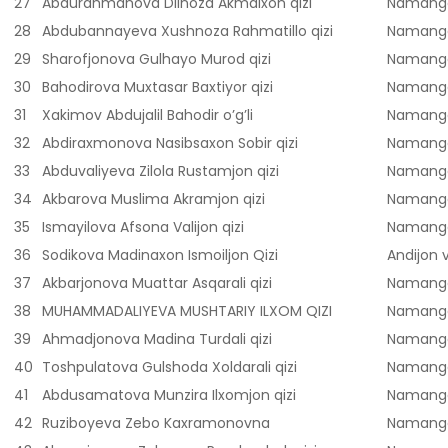
27
Abdurahmanova Dilnoza Akmalxon qizi
Namanga
28
Abdubannayeva Xushnoza Rahmatillo qizi
Namanga
29
Sharofjonova Gulhayo Murod qizi
Namanga
30
Bahodirova Muxtasar Baxtiyor qizi
Namanga
31
Xakimov Abdujalil Bahodir o’g’li
Namanga
32
Abdiraxmonova Nasibsaxon Sobir qizi
Namanga
33
Abduvaliyeva Zilola Rustamjon qizi
Namanga
34
Akbarova Muslima Akramjon qizi
Namanga
35
Ismayilova Afsona Valijon qizi
Namanga
36
Sodikova Madinaxon Ismoiljon Qizi
Andijon v
37
Akbarjonova Muattar Asqarali qizi
Namanga
38
MUHAMMADALIYEVA MUSHTARIY ILXOM QIZI
Namanga
39
Ahmadjonova Madina Turdali qizi
Namanga
40
Toshpulatova Gulshoda Xoldarali qizi
Namanga
41
Abdusamatova Munzira Ilxomjon qizi
Namanga
42
Ruziboyeva Zebo Kaxramonovna
Namanga