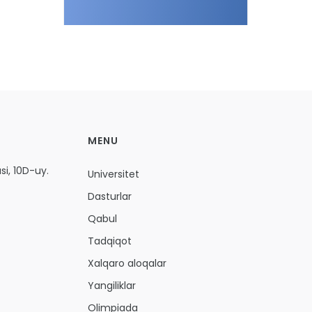
MENU
i, 10D-uy.
Universitet
Dasturlar
Qabul
Tadqiqot
Xalqaro aloqalar
Yangiliklar
Olimpiada