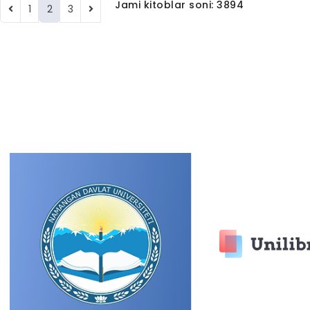
Jami kitoblar soni: 3894
1
2
3