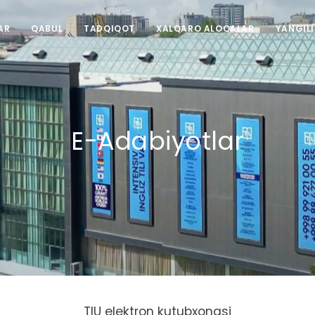
AR
QABUL
TADQIQOT
XALQARO ALOQALAR
YANGIL
E-Adabiyotlar
TIU elektron kutubxonasi