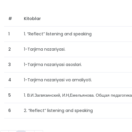
#
Kitoblar
1
1. “Reflect” listening and speaking
2
1-Tarjima nazariyasi.
3
1-Tarjima nazariyasi asoslari.
4
1-Tarjima nazariyasi va amaliyoti.
5
1. В.И.Загвязинский, И.Н,Емельянова. Общая педагогика
6
2. “Reflect” listening and speaking