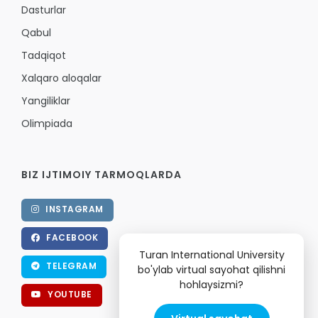
Dasturlar
Qabul
Tadqiqot
Xalqaro aloqalar
Yangiliklar
Olimpiada
BIZ IJTIMOIY TARMOQLARDA
INSTAGRAM
FACEBOOK
Turan International University
TELEGRAM
bo'ylab virtual sayohat qilishni
hohlaysizmi?
YOUTUBE