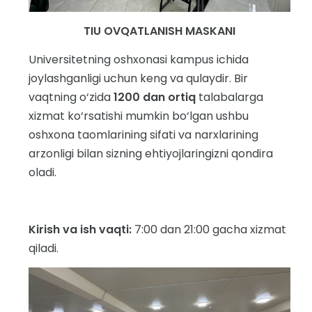
TIU OVQATLANISH MASKANI
Universitetning oshxonasi kampus ichida
joylashganligi uchun keng va qulaydir. Bir
vaqtning o‘zida
1200 dan ortiq
talabalarga
xizmat ko‘rsatishi mumkin bo‘lgan ushbu
oshxona taomlarining sifati va narxlarining
arzonligi bilan sizning ehtiyojlaringizni qondira
oladi.
Kirish va ish vaqti:
7:00 dan 21:00 gacha xizmat
qiladi.