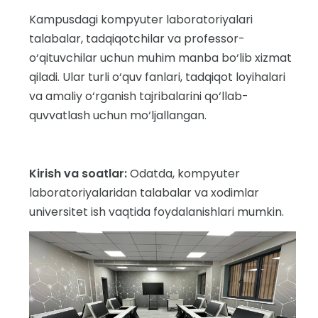
Kampusdagi kompyuter laboratoriyalari
talabalar, tadqiqotchilar va professor-
o‘qituvchilar uchun muhim manba bo‘lib xizmat
qiladi. Ular turli o‘quv fanlari, tadqiqot loyihalari
va amaliy o‘rganish tajribalarini qo‘llab-
quvvatlash uchun mo‘ljallangan.
Kirish va soatlar:
Odatda, kompyuter
laboratoriyalaridan talabalar va xodimlar
universitet ish vaqtida foydalanishlari mumkin.