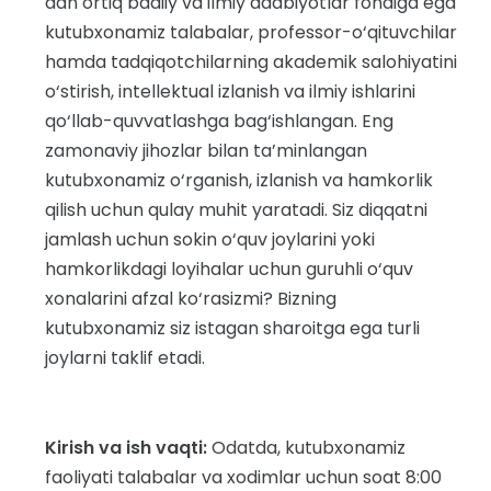
dan ortiq badiiy va ilmiy adabiyotlar fondiga ega
kutubxonamiz talabalar, professor-o‘qituvchilar
hamda tadqiqotchilarning akademik salohiyatini
o‘stirish, intellektual izlanish va ilmiy ishlarini
qo‘llab-quvvatlashga bag‘ishlangan. Eng
zamonaviy jihozlar bilan ta’minlangan
kutubxonamiz o‘rganish, izlanish va hamkorlik
qilish uchun qulay muhit yaratadi. Siz diqqatni
jamlash uchun sokin o‘quv joylarini yoki
hamkorlikdagi loyihalar uchun guruhli o‘quv
xonalarini afzal ko‘rasizmi? Bizning
kutubxonamiz siz istagan sharoitga ega turli
joylarni taklif etadi.
Kirish va ish vaqti:
Odatda, kutubxonamiz
faoliyati talabalar va xodimlar uchun soat 8:00