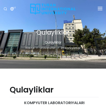
UZ
UNIVERSITET
DASTURLAR
Qulayliklar
QABUL
Qulayliklar
Home
Universitet
Imkoniyatlar
TADQIQOT
XALQARO ALOQALAR
YANGILIKLAR
OLIMPIADA
Qulayliklar
KOMPYUTER LABORATORIYALARI