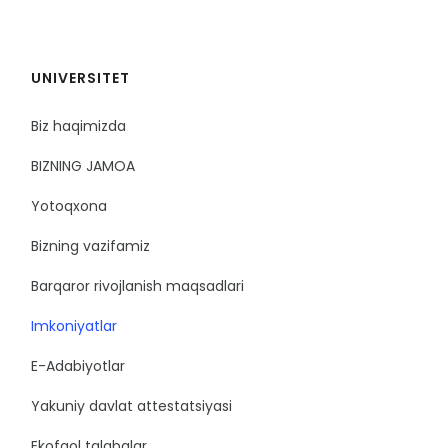
UNIVERSITET
Biz haqimizda
BIZNING JAMOA
Yotoqxona
Bizning vazifamiz
Barqaror rivojlanish maqsadlari
Imkoniyatlar
E-Adabiyotlar
Yakuniy davlat attestatsiyasi
Ekofaol talabalar