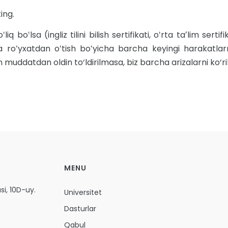
ing.
ʻliq boʻlsa (ingliz tilini bilish sertifikati, oʻrta taʼlim se
 roʻyxatdan oʻtish boʻyicha barcha keyingi harakatlarni
 muddatdan oldin to‘ldirilmasa, biz barcha arizalarni ko‘r
MENU
i, 10D-uy.
Universitet
Dasturlar
Qabul