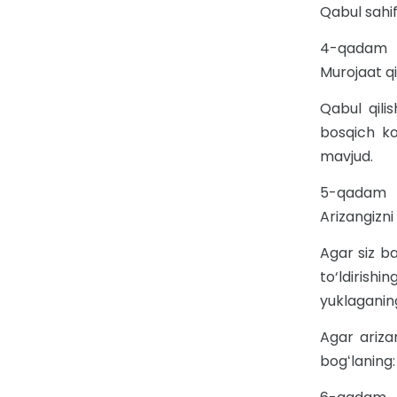
Qabul sahif
4-qadam
Murojaat qi
Qabul qili
bosqich ko
mavjud.
5-qadam
Arizangizni 
Agar siz ba
to‘ldirishi
yuklaganing
Agar arizan
bogʻlaning