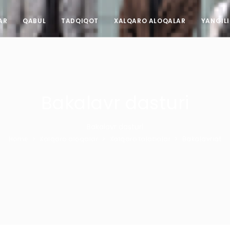
AR
QABUL
TADQIQOT
XALQARO ALOQALAR
YANGIL
Bakalavr dasturi
Bakalavr dasturi
Home
Xalqaro aloqalar
Xalqaro talabalar
Bakalavriat