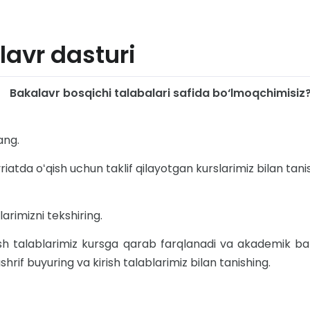
lavr dasturi
Bakalavr bosqichi talabalari safida bo‘lmoqchimisiz?
ang.
riatda oʻqish uchun taklif qilayotgan kurslarimiz bilan tani
larimizni tekshiring.
ish talablarimiz kursga qarab farqlanadi va akademik bahola
hrif buyuring va kirish talablarimiz bilan tanishing.
-qadam