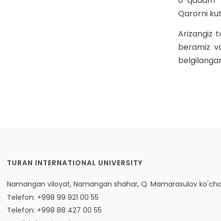
6-qadam
Qarorni kut
Arizangiz to
beramiz va
belgilangan
TURAN INTERNATIONAL UNIVERSITY
Namangan viloyat, Namangan shahar, Q. Mamarasulov ko'chas
Telefon: +998 99 921 00 55
Telefon: +998 88 427 00 55