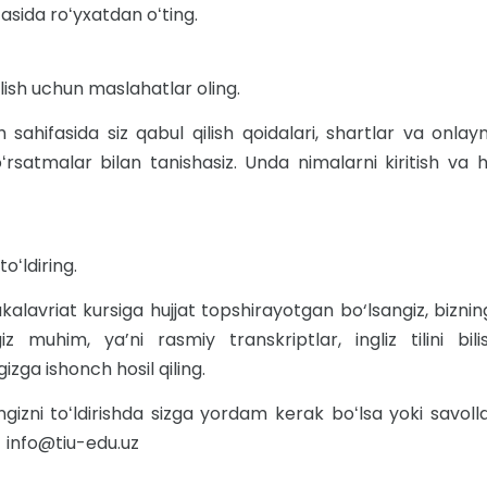
asida roʻyxatdan oʻting.
lish uchun maslahatlar oling.
sh sahifasida siz qabul qilish qoidalari, shartlar va on
ʻrsatmalar bilan tanishasiz. Unda nimalarni kiritish va 
toʻldiring.
kalavriat kursiga hujjat topshirayotgan bo‘lsangiz, bizning
ngiz muhim, ya’ni rasmiy transkriptlar, ingliz tilini bili
izga ishonch hosil qiling.
gizni toʻldirishda sizga yordam kerak boʻlsa yoki savolla
: info@tiu-edu.uz