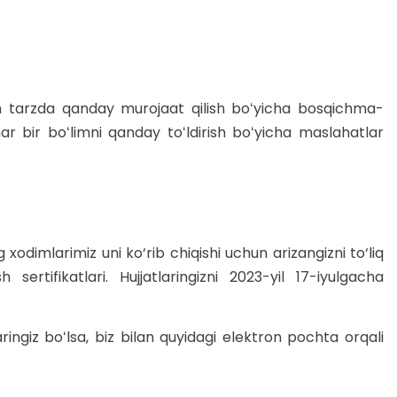
layn tarzda qanday murojaat qilish boʻyicha bosqichma-
har bir boʻlimni qanday toʻldirish boʻyicha maslahatlar
 xodimlarimiz uni ko‘rib chiqishi uchun arizangizni to‘liq
sh sertifikatlari. Hujjatlaringizni 2023-yil 17-iyulgacha
ringiz boʻlsa, biz bilan quyidagi elektron pochta orqali