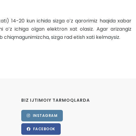
rtifikati) 14-20 kun ichida sizga oʻz qarorimiz haqida xabar
 oʻz ichiga olgan elektron xat olasiz. Agar arizangiz
ib chiqmagunimizcha, sizga rad etish xati kelmaysiz.
BIZ IJTIMOIY TARMOQLARDA
INSTAGRAM
FACEBOOK