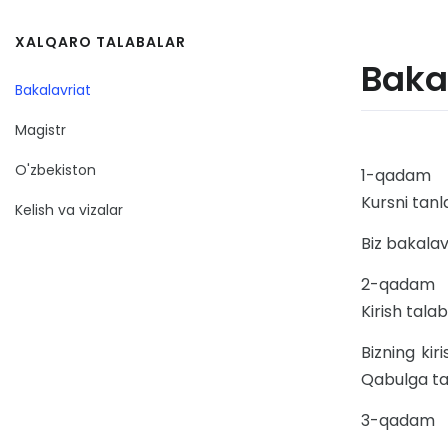
XALQARO TALABALAR
Baka
Bakalavriat
Magistr
O'zbekiston
1-qadam
Kursni tanl
Kelish va vizalar
Biz bakalav
2-qadam
Kirish talab
Bizning kir
Qabulga tas
3