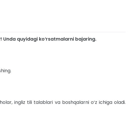
! Unda quyidagi ko‘rsatmalarni bajaring.
shing.
r, ingliz tili talablari va boshqalarni o‘z ichiga oladi.