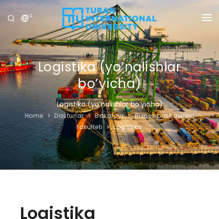
UZ
UNIVERSITET
DASTURLAR
Logistika (yo’nalishlar
bo’yicha)
QABUL
Logistika (yo’nalishlar bo’yicha)
TADQIQOT
Home
Dasturlar
Bakalavr
Biznes boshqaruvi
fakulteti
Logistika
XALQARO ALOQALAR
YANGILIKLAR
OLIMPIADA
Logistika