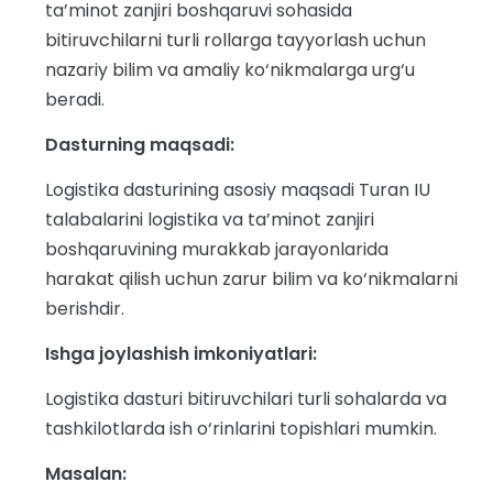
ta’minot zanjiri boshqaruvi sohasida
bitiruvchilarni turli rollarga tayyorlash uchun
nazariy bilim va amaliy ko‘nikmalarga urg‘u
beradi.
Dasturning maqsadi:
Logistika dasturining asosiy maqsadi Turan IU
talabalarini logistika va ta’minot zanjiri
boshqaruvining murakkab jarayonlarida
harakat qilish uchun zarur bilim va ko‘nikmalarni
berishdir.
Ishga joylashish imkoniyatlari:
Logistika dasturi bitiruvchilari turli sohalarda va
tashkilotlarda ish o‘rinlarini topishlari mumkin.
Masalan: