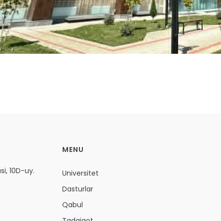
MENU
i, 10D-uy.
Universitet
Dasturlar
Qabul
Tadqiqot