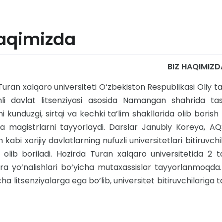
haqimizda
BIZ HAQIMIZD
xalqaro universiteti Oʻzbekiston Respublikasi Oliy taʼlim
li davlat litsenziyasi asosida Namangan shahrida tashki
ni kunduzgi, sirtqi va kechki ta’lim shakllarida olib borish 
a magistrlarni tayyorlaydi. Darslar Janubiy Koreya, AQSH
 kabi xorijiy davlatlarning nufuzli universitetlari bitiruvc
olib boriladi. Hozirda Turan xalqaro universitetida 2 t
ra yo‘nalishlari bo‘yicha mutaxassislar tayyorlanmoqda.Tu
a litsenziyalarga ega bo‘lib, universitet bitiruvchilariga