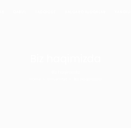
AR
QABUL
TADQIQOT
XALQARO ALOQALAR
YANGIL
Biz haqimizda
Biz haqimizda
Home
Universitet
Biz haqimizda