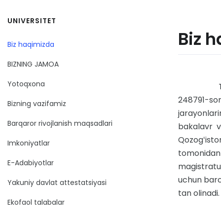
UNIVERSITET
Biz 
Biz haqimizda
BIZNING JAMOA
Yotoqxona
Turan 
248791-son
Bizning vazifamiz
jarayonlari
Barqaror rivojlanish maqsadlari
bakalavr v
Qozogʻiston
Imkoniyatlar
tomonidan 
E-Adabiyotlar
magistratu
uchun barch
Yakuniy davlat attestatsiyasi
tan olinadi.
Ekofaol talabalar