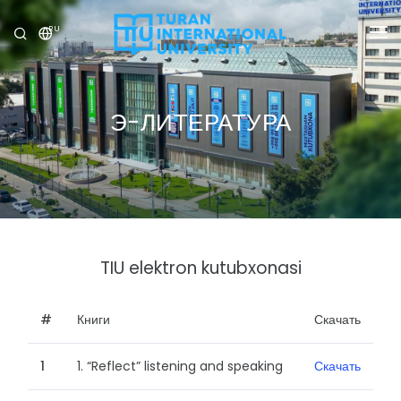
RU
УНИВЕРСИТЕТ
ПРОГРАММЫ
Э-ЛИТЕРАТУРА
ПРИЁМ
ИССЛЕДОВАНИЕ
МЕЖДУНАРОДНЫЕ ОТНОШЕНИЯ
TIU elektron kutubxonasi
НОВОСТИ
ОЛИМПИАДА
#
Книги
Скачать
1
1. “Reflect” listening and speaking
Скачать