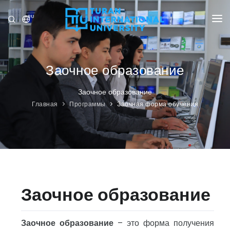
RU
УНИВЕРСИТЕТ
ПРОГРАММЫ
Заочное образование
ПРИЁМ
Заочное образование
Главная
Программы
Заочная форма обучения
ИССЛЕДОВАНИЕ
МЕЖДУНАРОДНЫЕ ОТНОШЕНИЯ
НОВОСТИ
ОЛИМПИАДА
Заочное образование
Заочное образование
– это форма получения