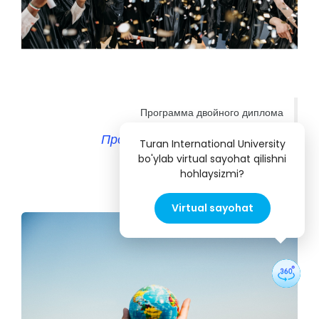
Программа двойного диплома
Программа двойного диплома
Turan International University
bo'ylab virtual sayohat qilishni
hohlaysizmi?
Virtual sayohat