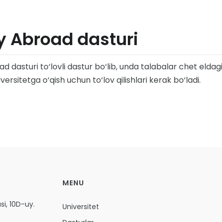
y Abroad dasturi
d dasturi to‘lovli dastur bo‘lib, unda talabalar chet eldag
ersitetga o‘qish uchun to‘lov qilishlari kerak bo‘ladi.
MENU
i, 10D-uy.
Universitet