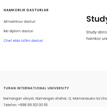
HAMKORLIK DASTURLAR
Stud
Almashinuv dasturi
Ikki diplom dasturi
Study abroa
hamkor univ
Chet elda ta'lim dasturi
TURAN INTERNATIONAL UNIVERSITY
Namangan viloyat, Namangan shahar, Q. Mamarasulov ko'chas
Telefon: +998 99 921 00 55