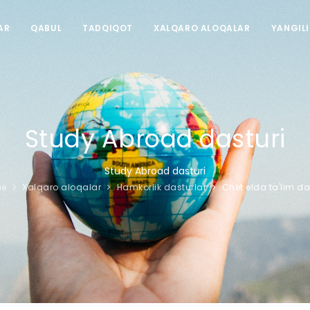
AR
QABUL
TADQIQOT
XALQARO ALOQALAR
YANGIL
Study Abroad dasturi
Study Abroad dasturi
e
Xalqaro aloqalar
Hamkorlik dasturlar
Chet elda ta'lim da