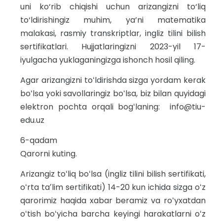
uni ko‘rib chiqishi uchun arizangizni to‘liq
to‘ldirishingiz muhim, ya’ni matematika
malakasi, rasmiy transkriptlar, ingliz tilini bilish
sertifikatlari. Hujjatlaringizni 2023-yil 17-
iyulgacha yuklaganingizga ishonch hosil qiling.
Agar arizangizni toʻldirishda sizga yordam kerak
boʻlsa yoki savollaringiz boʻlsa, biz bilan quyidagi
elektron pochta orqali bogʻlaning: info@tiu-
edu.uz
6-qadam
Qarorni kuting.
Arizangiz toʻliq boʻlsa (ingliz tilini bilish sertifikati,
oʻrta taʼlim sertifikati) 14-20 kun ichida sizga oʻz
qarorimiz haqida xabar beramiz va roʻyxatdan
oʻtish boʻyicha barcha keyingi harakatlarni oʻz