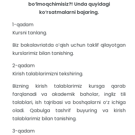
bo‘lmoqchimisiz?! Unda quyidagi
ko‘rsatmalarni bajaring.
1-qadam
Kursni tanlang.
Biz bakalavriatda oʻqish uchun taklif qilayotgan
kurslarimiz bilan tanishing.
2-qadam
Kirish talablarimizni tekshiring.
Bizning kirish talablarimiz kursga qarab
farqlanadi va akademik baholar, ingliz tili
talablari, ish tajribasi va boshqalarni o‘z ichiga
oladi. Qabulga tashrif buyuring va kirish
talablarimiz bilan tanishing.
3-qadam