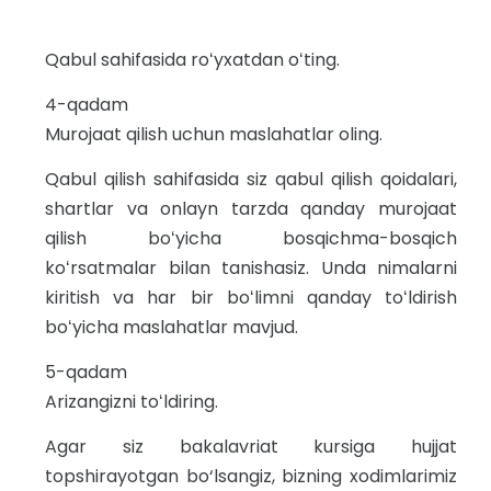
Qabul sahifasida roʻyxatdan oʻting.
4-qadam
Murojaat qilish uchun maslahatlar oling.
Qabul qilish sahifasida siz qabul qilish qoidalari,
shartlar va onlayn tarzda qanday murojaat
qilish boʻyicha bosqichma-bosqich
koʻrsatmalar bilan tanishasiz. Unda nimalarni
kiritish va har bir boʻlimni qanday toʻldirish
boʻyicha maslahatlar mavjud.
5-qadam
Arizangizni toʻldiring.
Agar siz bakalavriat kursiga hujjat
topshirayotgan bo‘lsangiz, bizning xodimlarimiz