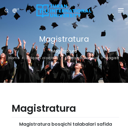
UZ
UNIVERSITET
DASTURLAR
Magistratura
QABUL
Magistratura
Home
Xalqaro aloqalar
Xalqaro talabalar
Magistr
TADQIQOT
XALQARO ALOQALAR
YANGILIKLAR
OLIMPIADA
Magistratura
Magistratura bosqichi talabalari safida