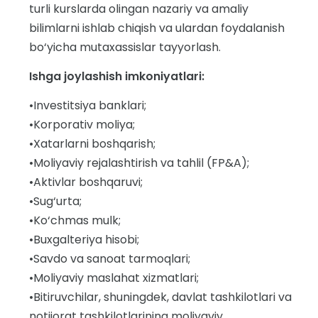
turli kurslarda olingan nazariy va amaliy
bilimlarni ishlab chiqish va ulardan foydalanish
bo‘yicha mutaxassislar tayyorlash.
Ishga joylashish imkoniyatlari:
•Investitsiya banklari;
•Korporativ moliya;
•Xatarlarni boshqarish;
•Moliyaviy rejalashtirish va tahlil (FP&A);
•Aktivlar boshqaruvi;
•Sug‘urta;
•Ko‘chmas mulk;
•Buxgalteriya hisobi;
•Savdo va sanoat tarmoqlari;
•Moliyaviy maslahat xizmatlari;
•Bitiruvchilar, shuningdek, davlat tashkilotlari va
notijorat tashkilotlarining moliyaviy