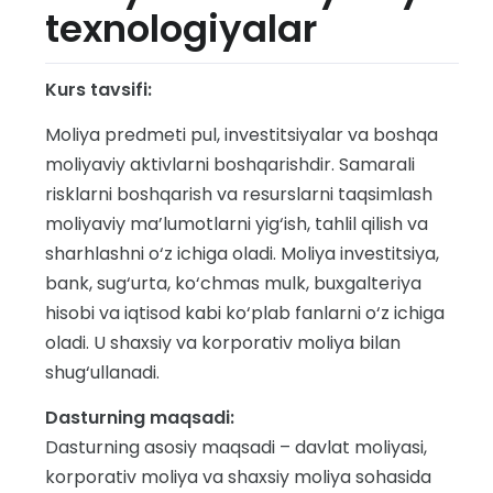
texnologiyalar
Kurs tavsifi:
Moliya predmeti pul, investitsiyalar va boshqa
moliyaviy aktivlarni boshqarishdir. Samarali
risklarni boshqarish va resurslarni taqsimlash
moliyaviy ma’lumotlarni yig‘ish, tahlil qilish va
sharhlashni o‘z ichiga oladi. Moliya investitsiya,
bank, sug‘urta, ko‘chmas mulk, buxgalteriya
hisobi va iqtisod kabi ko‘plab fanlarni o‘z ichiga
oladi. U shaxsiy va korporativ moliya bilan
shug‘ullanadi.
Dasturning maqsadi:
Dasturning asosiy maqsadi – davlat moliyasi,
korporativ moliya va shaxsiy moliya sohasida