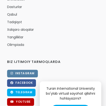
Dasturlar
Qabul
Tadqiqot
Xalqaro aloqalar
Yangiliklar
Olimpiada
BIZ IJTIMOIY TARMOQLARDA
INSTAGRAM
FACEBOOK
Turan International University
TELEGRAM
bo'ylab virtual sayohat qilishni
hohlaysizmi?
YOUTUBE