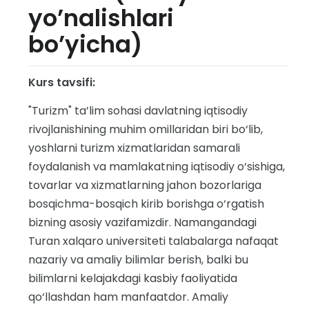
yo’nalishlari
bo’yicha)
Kurs tavsifi:
"Turizm" ta’lim sohasi davlatning iqtisodiy
rivojlanishining muhim omillaridan biri bo‘lib,
yoshlarni turizm xizmatlaridan samarali
foydalanish va mamlakatning iqtisodiy o‘sishiga,
tovarlar va xizmatlarning jahon bozorlariga
bosqichma-bosqich kirib borishga o‘rgatish
bizning asosiy vazifamizdir. Namangandagi
Turan xalqaro universiteti talabalarga nafaqat
nazariy va amaliy bilimlar berish, balki bu
bilimlarni kelajakdagi kasbiy faoliyatida
qo‘llashdan ham manfaatdor. Amaliy