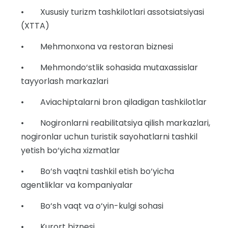
• Xususiy turizm tashkilotlari assotsiatsiyasi
(XTTA)
• Mehmonxona va restoran biznesi
• Mehmondo‘stlik sohasida mutaxassislar
tayyorlash markazlari
• Aviachiptalarni bron qiladigan tashkilotlar
• Nogironlarni reabilitatsiya qilish markazlari,
nogironlar uchun turistik sayohatlarni tashkil
yetish bo‘yicha xizmatlar
• Bo‘sh vaqtni tashkil etish bo‘yicha
agentliklar va kompaniyalar
• Bo‘sh vaqt va o‘yin-kulgi sohasi
• Kurort biznesi