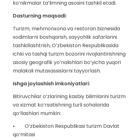
ko‘nikmalar ta’limning asosini tashkil etadi.
Dasturning maqsadi:
Turizm, mehmonxona va restoran biznesida
xodimlarni boshqarish, sayyohlik safarlarini
tashkillashtrish, Oʻzbekiston Respublikasida
ichki va tashqi turizm bozorini rivojlantirishning
asosiy geografik yoʻnalishlari boʻyicha yuqori
malakali mutaxassislarni tayyorlash.
Ishga joylashish imkoniyatlari:
Bitiruvchilar o‘zlarining kasbiy bilimlarini turizm
va xizmat ko‘rsatishning turli sohalarida
qo‘llashlari mumkin:
• O‘zbekiston Respublikasi turizm Davlat
qo‘mitasi