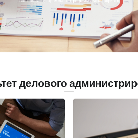
Главная
Программы
Программы бакалавриата
тет делового администри