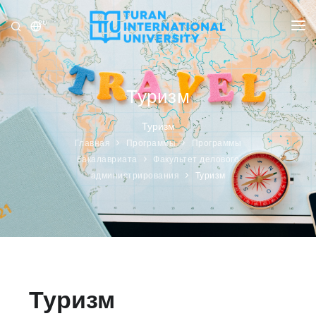
RU
УНИВЕРСИТЕТ
ПРОГРАММЫ
Туризм
ПРИЁМ
Туризм
Главная
Программы
Программы
ИССЛЕДОВАНИЕ
бакалавриата
Факультет делового
администрирования
Туризм
МЕЖДУНАРОДНЫЕ ОТНОШЕНИЯ
НОВОСТИ
ОЛИМПИАДА
Туризм