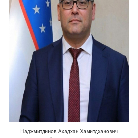
Наджмитдинов Ахадхан Хамитдханович