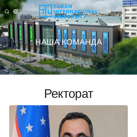
RU
УНИВЕРСИТЕТ
ПРОГРАММЫ
НАША КОМАНДА
ПРИЁМ
ИССЛЕДОВАНИЕ
МЕЖДУНАРОДНЫЕ ОТНОШЕНИЯ
Ректорат
НОВОСТИ
ОЛИМПИАДА