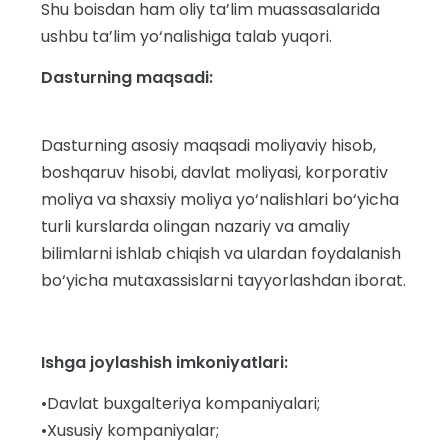
Shu boisdan ham oliy ta’lim muassasalarida
ushbu ta’lim yo‘nalishiga talab yuqori.
Dasturning maqsadi:
Dasturning asosiy maqsadi moliyaviy hisob,
boshqaruv hisobi, davlat moliyasi, korporativ
moliya va shaxsiy moliya yo‘nalishlari bo‘yicha
turli kurslarda olingan nazariy va amaliy
bilimlarni ishlab chiqish va ulardan foydalanish
bo‘yicha mutaxassislarni tayyorlashdan iborat.
Ishga joylashish imkoniyatlari:
•Davlat buxgalteriya kompaniyalari;
•Xususiy kompaniyalar;