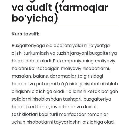
va audit (tarmoqlar
bo’yicha)
Kurs tavsifi:
Buxgalteriyaga oid operatsiyalarni ro‘yxatga
olish, turkumlash va tuzish jarayoni buxgalteriya
hisobi deb ataladi. Bu kompaniyaning moliyaviy
holatini ko‘rsatadigan moliyaviy hisobotlarni,
masalan, balans, daromadlar to‘g‘risidagi
hisobot va pul oqimi to‘g‘risidagi hisobotni ishlab
chiqishni o‘z ichiga oladi. To‘lanishi kerak bo‘lgan
soliqlarni hisoblashdan tashqari, buxgalteriya
hisobi kreditorlar, investorlar va davlat
tashkilotlari kabi turli manfaatdor tomonlar
uchun hisobotlarni tayyorlashni o‘z ichiga oladi.