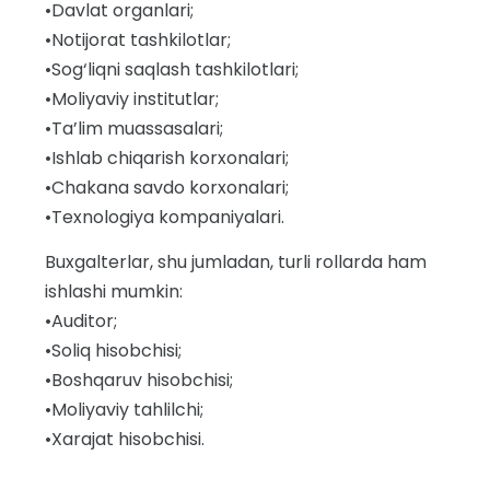
•Davlat organlari;
•Notijorat tashkilotlar;
•Sog‘liqni saqlash tashkilotlari;
•Moliyaviy institutlar;
•Ta’lim muassasalari;
•Ishlab chiqarish korxonalari;
•Chakana savdo korxonalari;
•Texnologiya kompaniyalari.
Buxgalterlar, shu jumladan, turli rollarda ham
ishlashi mumkin:
•Auditor;
•Soliq hisobchisi;
•Boshqaruv hisobchisi;
•Moliyaviy tahlilchi;
•Xarajat hisobchisi.