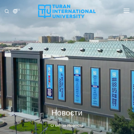
RU
УНИВЕРСИТЕТ
ПРОГРАММЫ
ПРИЁМ
ИССЛЕДОВАНИЕ
МЕЖДУНАРОДНЫЕ ОТНОШЕНИЯ
НОВОСТИ
ОЛИМПИАДА
Новости
О меню Новости