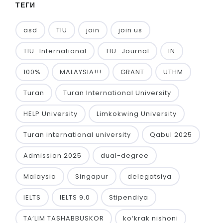
ТЕГИ
asd
TIU
join
join us
TIU_International
TIU_Journal
IN
100%
MALAYSIA!!!
GRANT
UTHM
Turan
Turan International University
HELP University
Limkokwing University
Turan international university
Qabul 2025
Admission 2025
dual-degree
Malaysia
Singapur
delegatsiya
IELTS
IELTS 9.0
Stipendiya
TA’LIM TASHABBUSKOR
ko‘krak nishoni