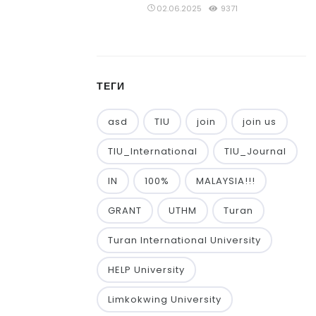
02.06.2025
9371
ТЕГИ
asd
TIU
join
join us
TIU_International
TIU_Journal
IN
100%
MALAYSIA!!!
GRANT
UTHM
Turan
Turan International University
HELP University
Limkokwing University