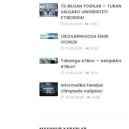
TIL BILGAN YOSHLAR — TURAN
XALQARO UNIVERSITETI
E’TIBORIDA!
18.05.2026
2061
ORZULARINGIZGA ESHIK
OCHILDI
15.05.2026
2320
Tabiatga e’tibor — kelajakka
e’tibor!
21.05.2026
1930
Informatika fanidan
Olimpiada natijalari
05.05.2026
2098