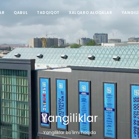
AR
QABUL
TADQIQOT
XALQARO ALOQALAR
YANGIL
Yangiliklar
Yangiliklar bo'limi haqida