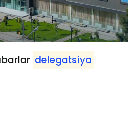
abarlar
delegatsiya