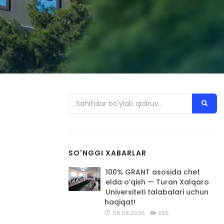
SO'NGGI XABARLAR
100% GRANT asosida chet
elda o‘qish — Turan Xalqaro
Universiteti talabalari uchun
haqiqat!
06.08.2026
555