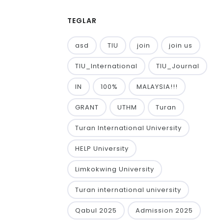
TEGLAR
asd
TIU
join
join us
TIU_International
TIU_Journal
IN
100%
MALAYSIA!!!
GRANT
UTHM
Turan
Turan International University
HELP University
Limkokwing University
Turan international university
Qabul 2025
Admission 2025