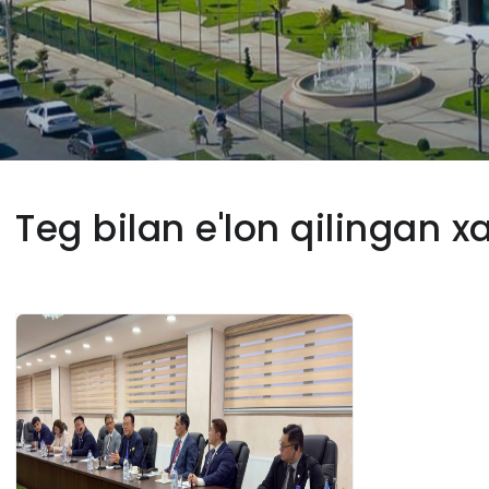
Teg bilan e'lon qilingan x