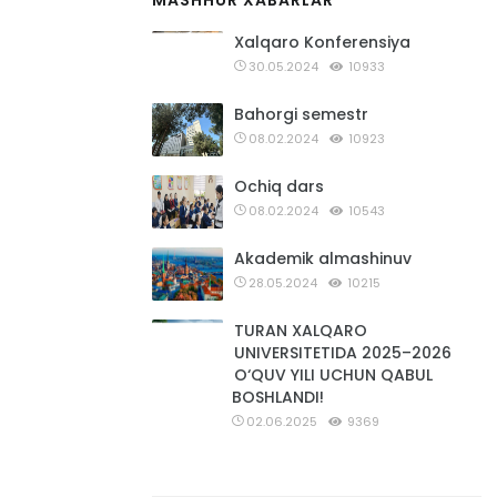
MASHHUR XABARLAR
Xalqaro Konferensiya
30.05.2024
10933
Bahorgi semestr
08.02.2024
10923
Ochiq dars
08.02.2024
10543
Akademik almashinuv
28.05.2024
10215
TURAN XALQARO
UNIVERSITETIDA 2025–2026
O‘QUV YILI UCHUN QABUL
BOSHLANDI!
02.06.2025
9369