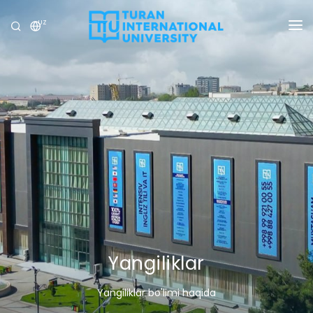
UZ
UNIVERSITET
DASTURLAR
QABUL
TADQIQOT
XALQARO ALOQALAR
YANGILIKLAR
OLIMPIADA
Yangiliklar
Yangiliklar bo'limi haqida