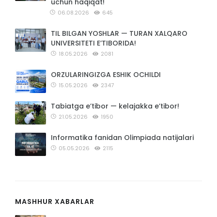
uchun haqiqat!
06.08.2026
645
TIL BILGAN YOSHLAR — TURAN XALQARO
UNIVERSITETI E’TIBORIDA!
18.05.2026
2081
ORZULARINGIZGA ESHIK OCHILDI
15.05.2026
2347
Tabiatga e’tibor — kelajakka e’tibor!
21.05.2026
1950
Informatika fanidan Olimpiada natijalari
05.05.2026
2115
MASHHUR XABARLAR