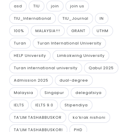
asd
TIU
join
join us
TIU_International
TIU_Journal
IN
100%
MALAYSIA!!!
GRANT
UTHM
Turan
Turan International University
HELP University
Limkokwing University
Turan international university
Qabul 2025
Admission 2025
dual-degree
Malaysia
Singapur
delegatsiya
IELTS
IELTS 9.0
Stipendiya
TA’LIM TASHABBUSKOR
ko‘krak nishoni
TA’LIM TASHABBUSKORI
PHD