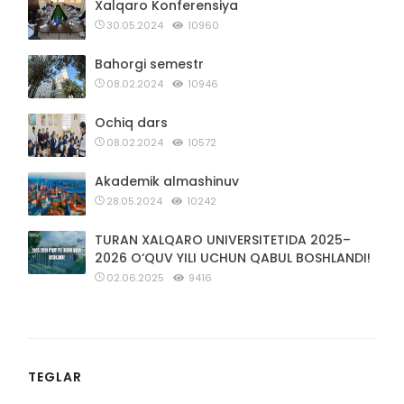
Xalqaro Konferensiya
30.05.2024
10960
Bahorgi semestr
08.02.2024
10946
Ochiq dars
08.02.2024
10572
Akademik almashinuv
28.05.2024
10242
TURAN XALQARO UNIVERSITETIDA 2025–
2026 O‘QUV YILI UCHUN QABUL BOSHLANDI!
02.06.2025
9416
TEGLAR