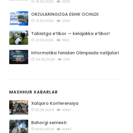
18.05.2026
2082
ORZULARINGIZGA ESHIK OCHILDI
15.05.2026
2352
Tabiatga e’tibor — kelajakka e’tibor!
21.05.2026
1953
Informatika fanidan Olimpiada natijalari
05.05.2026
2116
MASHHUR XABARLAR
Xalqaro Konferensiya
30.05.2024
10961
Bahorgi semestr
08.02.2024
10947