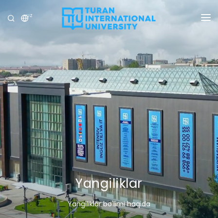
UZ
UNIVERSITET
DASTURLAR
QABUL
TADQIQOT
XALQARO ALOQALAR
YANGILIKLAR
OLIMPIADA
Yangiliklar
Yangiliklar bo'limi haqida