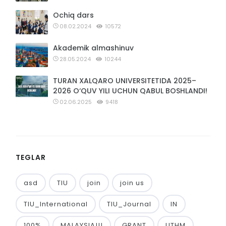
Ochiq dars
08.02.2024
10572
Akademik almashinuv
28.05.2024
10244
TURAN XALQARO UNIVERSITETIDA 2025–
2026 O‘QUV YILI UCHUN QABUL BOSHLANDI!
02.06.2025
9418
TEGLAR
asd
TIU
join
join us
TIU_International
TIU_Journal
IN
100%
MALAYSIA!!!
GRANT
UTHM