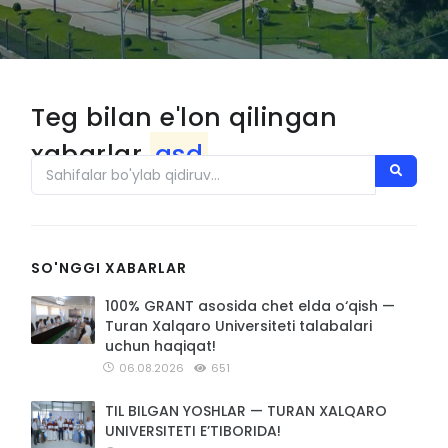
Teg bilan e'lon qilingan
xabarlar
asd
SO'NGGI XABARLAR
100% GRANT asosida chet elda o‘qish —
Turan Xalqaro Universiteti talabalari
uchun haqiqat!
06.08.2026
651
TIL BILGAN YOSHLAR — TURAN XALQARO
UNIVERSITETI E’TIBORIDA!