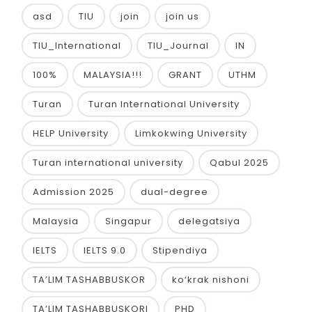
asd
TIU
join
join us
TIU_International
TIU_Journal
IN
100%
MALAYSIA!!!
GRANT
UTHM
Turan
Turan International University
HELP University
Limkokwing University
Turan international university
Qabul 2025
Admission 2025
dual-degree
Malaysia
Singapur
delegatsiya
IELTS
IELTS 9.0
Stipendiya
TA’LIM TASHABBUSKOR
ko‘krak nishoni
TA’LIM TASHABBUSKORI
PHD