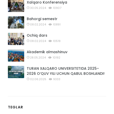
Xalqaro Konferensiya
30.05.2024
10907
Bahorgi semestr
08.02.2024
10891
Ochiq dars
08.02.2024
10519
Akademik almashinuv
28.05.2024
10192
TURAN XALQARO UNIVERSITETIDA 2025–
2026 O‘QUV YILI UCHUN QABUL BOSHLANDI!
02.06.2025
9333
TEGLAR