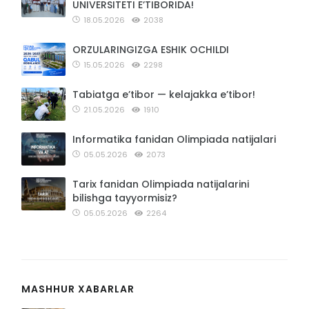
UNIVERSITETI E’TIBORIDA!
18.05.2026
2038
ORZULARINGIZGA ESHIK OCHILDI
15.05.2026
2298
Tabiatga e’tibor — kelajakka e’tibor!
21.05.2026
1910
Informatika fanidan Olimpiada natijalari
05.05.2026
2073
Tarix fanidan Olimpiada natijalarini
bilishga tayyormisiz?
05.05.2026
2264
MASHHUR XABARLAR