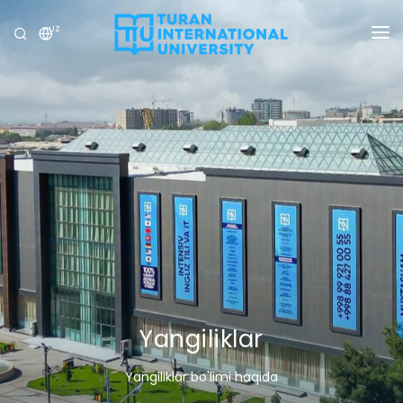
UZ
UNIVERSITET
DASTURLAR
QABUL
TADQIQOT
XALQARO ALOQALAR
YANGILIKLAR
OLIMPIADA
Yangiliklar
Yangiliklar bo'limi haqida