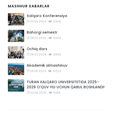
MASHHUR XABARLAR
Xalqaro Konferensiya
30.05.2024
10942
Bahorgi semestr
08.02.2024
10932
Ochiq dars
08.02.2024
10555
Akademik almashinuv
28.05.2024
10223
TURAN XALQARO UNIVERSITETIDA 2025–
2026 O‘QUV YILI UCHUN QABUL BOSHLANDI!
02.06.2025
9388