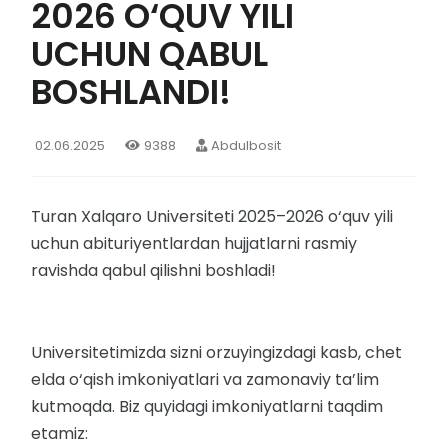
2026 O‘QUV YILI
UCHUN QABUL
BOSHLANDI!
02.06.2025
9388
Abdulbosit
Turan Xalqaro Universiteti 2025–2026 o‘quv yili
uchun abituriyentlardan hujjatlarni rasmiy
ravishda qabul qilishni boshladi!
Universitetimizda sizni orzuyingizdagi kasb, chet
elda o‘qish imkoniyatlari va zamonaviy ta’lim
kutmoqda. Biz quyidagi imkoniyatlarni taqdim
etamiz: