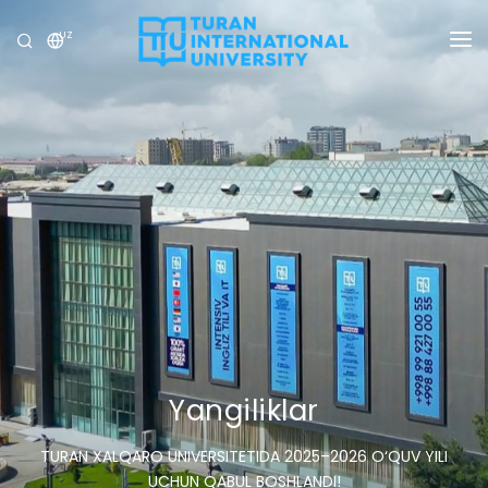
UZ
UNIVERSITET
DASTURLAR
QABUL
TADQIQOT
XALQARO ALOQALAR
YANGILIKLAR
OLIMPIADA
Yangiliklar
TURAN XALQARO UNIVERSITETIDA 2025–2026 O‘QUV YILI
UCHUN QABUL BOSHLANDI!