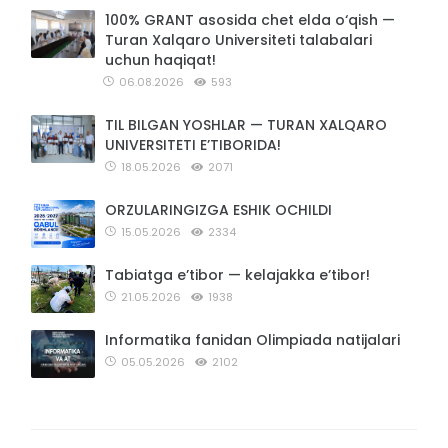
100% GRANT asosida chet elda o‘qish —
Turan Xalqaro Universiteti talabalari
uchun haqiqat!
06.08.2026
593
TIL BILGAN YOSHLAR — TURAN XALQARO
UNIVERSITETI E’TIBORIDA!
18.05.2026
2071
ORZULARINGIZGA ESHIK OCHILDI
15.05.2026
2334
Tabiatga e’tibor — kelajakka e’tibor!
21.05.2026
1938
Informatika fanidan Olimpiada natijalari
05.05.2026
2102