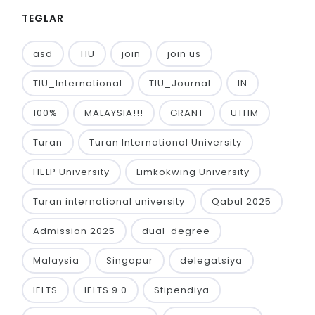
TEGLAR
asd
TIU
join
join us
TIU_International
TIU_Journal
IN
100%
MALAYSIA!!!
GRANT
UTHM
Turan
Turan International University
HELP University
Limkokwing University
Turan international university
Qabul 2025
Admission 2025
dual-degree
Malaysia
Singapur
delegatsiya
IELTS
IELTS 9.0
Stipendiya