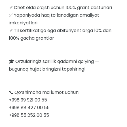
✅ Chet elda o‘qish uchun 100% grant dasturlari
✅ Yaponiyada haq to‘lanadigan amaliyot
imkoniyatlari
✅ Til sertifikatiga ega abituriyentlarga 10% dan
100% gacha grantlar
🎓 Orzularingiz sari ilk qadamni qo‘ying —
bugunoq hujjatlaringizni topshiring!
📞 Qo‘shimcha ma’lumot uchun:
+998 99 921 00 55
+998 88 427 00 55
+998 55 252 00 55