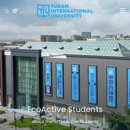
RU
УНИВЕРСИТЕТ
ПРОГРАММЫ
ПРИЁМ
ИССЛЕДОВАНИЕ
МЕЖДУНАРОДНЫЕ ОТНОШЕНИЯ
НОВОСТИ
ОЛИМПИАДА
EcoActive Students
About menu EcoActive Students