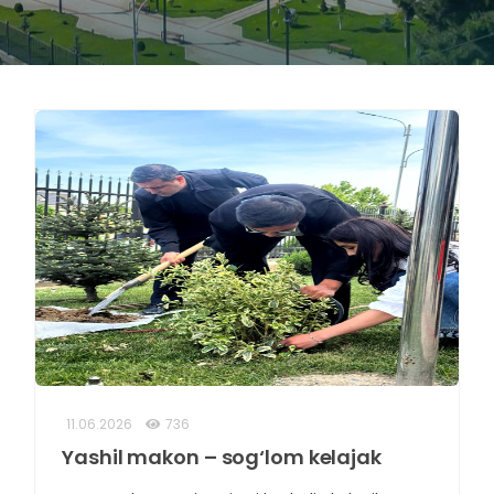
11.06.2026
736
Yashil makon – sog‘lom kelajak