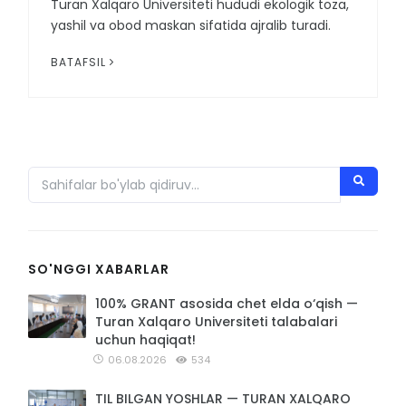
Turan Xalqaro Universiteti hududi ekologik toza,
yashil va obod maskan sifatida ajralib turadi.
BATAFSIL
SO'NGGI XABARLAR
100% GRANT asosida chet elda o‘qish —
Turan Xalqaro Universiteti talabalari
uchun haqiqat!
06.08.2026
534
TIL BILGAN YOSHLAR — TURAN XALQARO