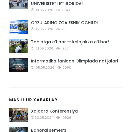
UNIVERSITETI E’TIBORIDA!
18.05.2026
2048
ORZULARINGIZGA ESHIK OCHILDI
15.05.2026
2313
Tabiatga e’tibor — kelajakka e’tibor!
21.05.2026
1923
Informatika fanidan Olimpiada natijalari
05.05.2026
2090
MASHHUR XABARLAR
Xalqaro Konferensiya
30.05.2024
10926
Bahorgi semestr