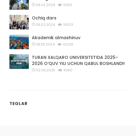
08.02.2024
10912
Ochiq dars
08.02.2024
10533
Akademik almashinuv
28.05.2024
10208
TURAN XALQARO UNIVERSITETIDA 2025–
2026 O‘QUV YILI UCHUN QABUL BOSHLANDI!
02.06.2025
9360
TEGLAR