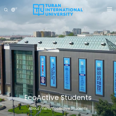
UZ
UNIVERSITET
DASTURLAR
QABUL
TADQIQOT
XALQARO ALOQALAR
YANGILIKLAR
OLIMPIADA
EcoActive Students
About menu EcoActive Students