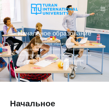
RU
УНИВЕРСИТЕТ
ПРОГРАММЫ
Начальное образование
ПРИЁМ
Начальное образование
Главная
Программы
Программы
ИССЛЕДОВАНИЕ
бакалавриата
Факультет гуманитарных наук и
педагогики
Начальное образование
МЕЖДУНАРОДНЫЕ ОТНОШЕНИЯ
НОВОСТИ
ОЛИМПИАДА
Начальное