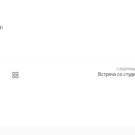
4!
СЛЕДУЮЩ
Встреча со студ