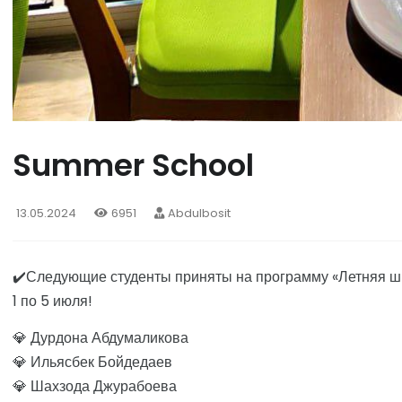
Summer School
13.05.2024
6951
Abdulbosit
✔️Следующие студенты приняты на программу «Летняя шко
1 по 5 июля!
💎 Дурдона Абдумаликова
💎 Ильясбек Бойдедаев
💎 Шахзода Джурабоева