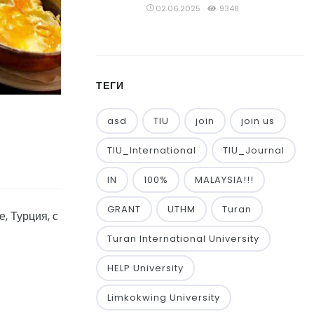
02.06.2025
9348
ТЕГИ
asd
TIU
join
join us
TIU_International
TIU_Journal
IN
100%
MALAYSIA!!!
GRANT
UTHM
Turan
, Турция, с
Turan International University
HELP University
Limkokwing University