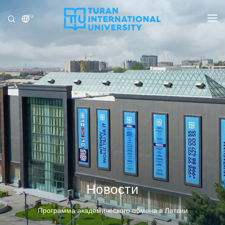
RU
УНИВЕРСИТЕТ
ПРОГРАММЫ
ПРИЁМ
ИССЛЕДОВАНИЕ
МЕЖДУНАРОДНЫЕ ОТНОШЕНИЯ
НОВОСТИ
ОЛИМПИАДА
Новости
Программа академического обмена в Латвии