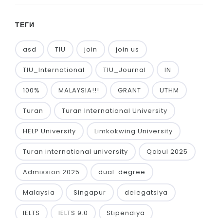
ТЕГИ
asd
TIU
join
join us
TIU_International
TIU_Journal
IN
100%
MALAYSIA!!!
GRANT
UTHM
Turan
Turan International University
HELP University
Limkokwing University
Turan international university
Qabul 2025
Admission 2025
dual-degree
Malaysia
Singapur
delegatsiya
IELTS
IELTS 9.0
Stipendiya