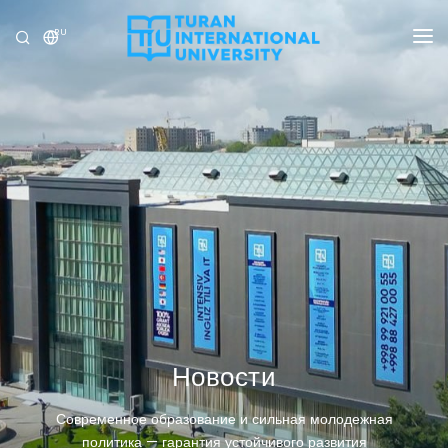
RU
УНИВЕРСИТЕТ
ПРОГРАММЫ
ПРИЁМ
ИССЛЕДОВАНИЕ
МЕЖДУНАРОДНЫЕ ОТНОШЕНИЯ
НОВОСТИ
ОЛИМПИАДА
Новости
Современное образование и сильная молодежная
политика — гарантия устойчивого развития