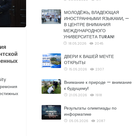
МОЛОДЁЖЬ, ВЛАДЕЮЩАЯ
ИНОСТРАННЫМИ ЯЗЫКАМИ, —
В ЦЕНТРЕ ВНИМАНИЯ
МЕЖДУНАРОДНОГО
УНИВЕРСИТЕТА TURAN!
18.05.2026
2045
ния
нтской
ДВЕРИ К ВАШЕЙ МЕЧТЕ
венных
ОТКРЫТЫ
15.05.2026
2307
ity
Внимание к природе — внимание
еремония
к будущему!
естижных
21.05.2026
1918
Результаты олимпиады по
информатике
05.05.2026
2087