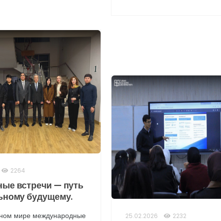
2264
ные встречи — путь
ьному будущему.
ном мире международные
25.02.2026
2232