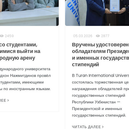
2459
05.03.2026
2877
со студентами,
Вручены удостовере
имися выйти на
обладателям Президе
родную арену
и именных государст
стипендий
дународного университета
адхон Нажмитдинов провёл
В Turan International Univers
 студентами, имеющими
состоялась торжественная ц
ы по иностранным языкам.
награждения обладателей пр
государственных стипендий
ЛЕЕ
Республики Узбекистан —
Президентской и именных
государственных стипендий.
ЧИТАТЬ ДАЛЕЕ