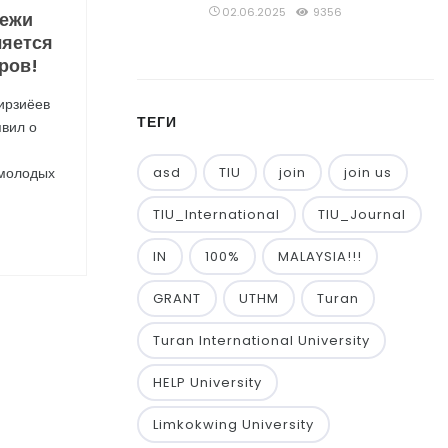
02.06.2025
9356
дежи
ляется
ров!
ирзиёев
ТЕГИ
явил о
 молодых
asd
TIU
join
join us
TIU_International
TIU_Journal
IN
100%
MALAYSIA!!!
GRANT
UTHM
Turan
Turan International University
HELP University
Limkokwing University