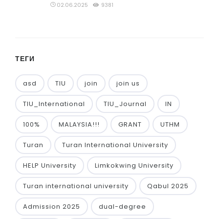
02.06.2025
9381
ТЕГИ
asd
TIU
join
join us
TIU_International
TIU_Journal
IN
100%
MALAYSIA!!!
GRANT
UTHM
Turan
Turan International University
HELP University
Limkokwing University
Turan international university
Qabul 2025
Admission 2025
dual-degree