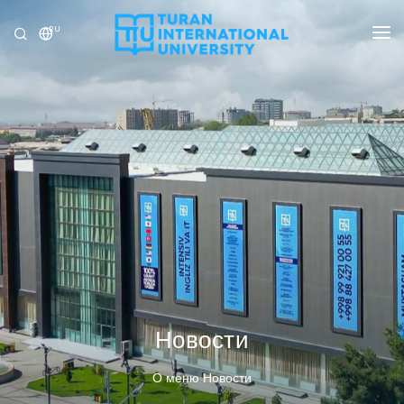
RU
УНИВЕРСИТЕТ
ПРОГРАММЫ
ПРИЁМ
ИССЛЕДОВАНИЕ
МЕЖДУНАРОДНЫЕ ОТНОШЕНИЯ
НОВОСТИ
ОЛИМПИАДА
Новости
О меню Новости