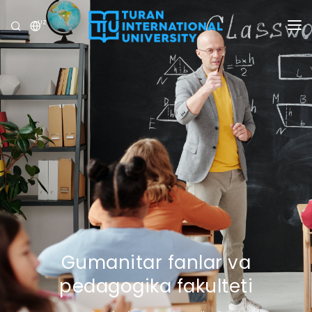
UZ
UNIVERSITET
DASTURLAR
QABUL
TADQIQOT
XALQARO ALOQALAR
YANGILIKLAR
OLIMPIADA
Gumanitar fanlar va
pedagogika fakulteti