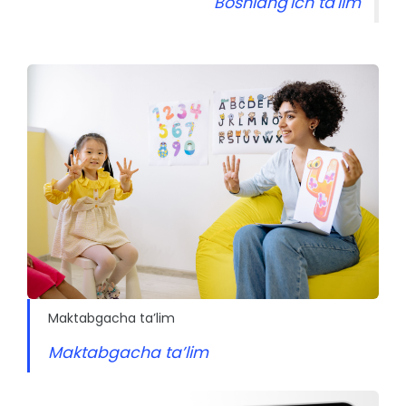
Boshlang'ich ta'lim
Maktabgacha ta’lim
Maktabgacha ta’lim