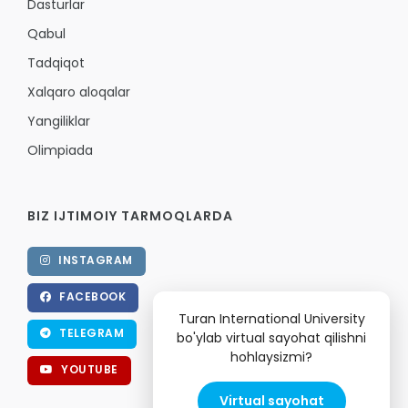
Dasturlar
Qabul
Tadqiqot
Xalqaro aloqalar
Yangiliklar
Olimpiada
BIZ IJTIMOIY TARMOQLARDA
INSTAGRAM
FACEBOOK
Turan International University
TELEGRAM
bo'ylab virtual sayohat qilishni
hohlaysizmi?
YOUTUBE
Virtual sayohat