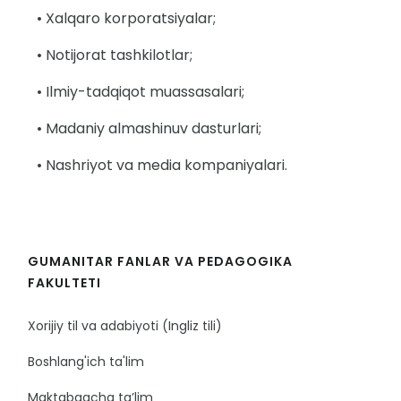
• Xalqaro korporatsiyalar;
• Notijorat tashkilotlar;
• Ilmiy-tadqiqot muassasalari;
• Madaniy almashinuv dasturlari;
• Nashriyot va media kompaniyalari.
GUMANITAR FANLAR VA PEDAGOGIKA
FAKULTETI
Xorijiy til va adabiyoti (Ingliz tili)
Boshlang'ich ta'lim
Maktabgacha ta’lim