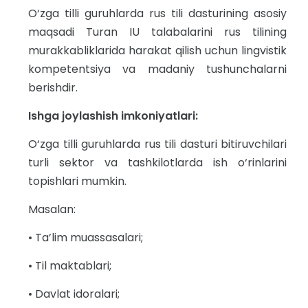
O‘zga tilli guruhlarda rus tili dasturining asosiy
maqsadi Turan IU talabalarini rus tilining
murakkabliklarida harakat qilish uchun lingvistik
kompetentsiya va madaniy tushunchalarni
berishdir.
Ishga joylashish imkoniyatlari:
O‘zga tilli guruhlarda rus tili dasturi bitiruvchilari
turli sektor va tashkilotlarda ish o‘rinlarini
topishlari mumkin.
Masalan:
• Ta’lim muassasalari;
• Til maktablari;
• Davlat idoralari;