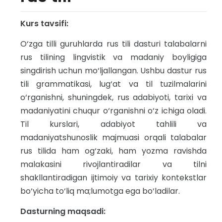
Kurs tavsifi:
O‘zga tilli guruhlarda rus tili dasturi talabalarni
rus tilining lingvistik va madaniy boyligiga
singdirish uchun mo‘ljallangan. Ushbu dastur rus
tili grammatikasi, lug‘at va til tuzilmalarini
o‘rganishni, shuningdek, rus adabiyoti, tarixi va
madaniyatini chuqur o‘rganishni o‘z ichiga oladi.
Til kurslari, adabiyot tahlili va
madaniyatshunoslik majmuasi orqali talabalar
rus tilida ham og‘zaki, ham yozma ravishda
malakasini rivojlantiradilar va tilni
shakllantiradigan ijtimoiy va tarixiy kontekstlar
bo‘yicha to‘liq ma;lumotga ega bo‘ladilar.
Dasturning maqsadi: