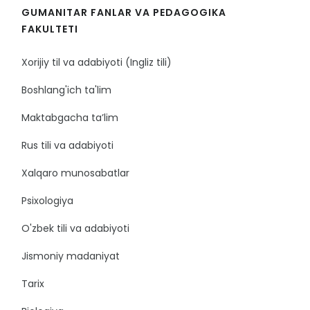
GUMANITAR FANLAR VA PEDAGOGIKA
FAKULTETI
Xorijiy til va adabiyoti (Ingliz tili)
Boshlang'ich ta'lim
Maktabgacha ta’lim
Rus tili va adabiyoti
Xalqaro munosabatlar
Psixologiya
O'zbek tili va adabiyoti
Jismoniy madaniyat
Tarix