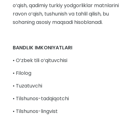
o‘qish, qadimiy turkiy yodgorliklar matnlarini
ravon o‘qish, tushunish va tahlil qilish, bu
sohaning asosiy maqsadi hisoblanadi.
BANDLIK IMKONIYATLARI
• O‘zbek tili o‘qituvchisi
• Filolog
• Tuzatuvchi
• Tilshunos-tadqiqotchi
• Tilshunos-lingvist