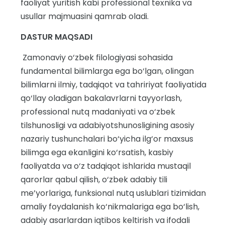
faoliyat yuritish kabi professional texnika va
usullar majmuasini qamrab oladi.
DASTUR MAQSADI
Zamonaviy o‘zbek filologiyasi sohasida
fundamental bilimlarga ega bo‘lgan, olingan
bilimlarni ilmiy, tadqiqot va tahririyat faoliyatida
qo‘llay oladigan bakalavrlarni tayyorlash,
professional nutq madaniyati va o‘zbek
tilshunosligi va adabiyotshunosligining asosiy
nazariy tushunchalari bo‘yicha ilg‘or maxsus
bilimga ega ekanligini ko‘rsatish, kasbiy
faoliyatda va o‘z tadqiqot ishlarida mustaqil
qarorlar qabul qilish, o‘zbek adabiy tili
me’yorlariga, funksional nutq uslublari tizimidan
amaliy foydalanish ko‘nikmalariga ega bo‘lish,
adabiy asarlardan iqtibos keltirish va ifodali