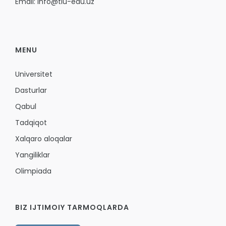
Email: info@tiu-edu.uz
MENU
Universitet
Dasturlar
Qabul
Tadqiqot
Xalqaro aloqalar
Yangiliklar
Olimpiada
BIZ IJTIMOIY TARMOQLARDA