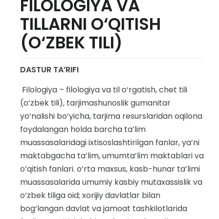
FILOLOGIYA VA
TILLARNI O‘QITISH
(O‘ZBEK TILI)
DASTUR TA’RIFI
Filologiya – filologiya va til o‘rgatish, chet tili
(o‘zbek tili), tarjimashunoslik gumanitar
yo‘nalishi bo‘yicha, tarjima resurslaridan oqilona
foydalangan holda barcha ta’lim
muassasalaridagi ixtisoslashtirilgan fanlar, ya’ni
maktabgacha ta’lim, umumta’lim maktablari va
o‘qitish fanlari. o‘rta maxsus, kasb-hunar ta’limi
muassasalarida umumiy kasbiy mutaxassislik va
o‘zbek tiliga oid; xorijiy davlatlar bilan
bog‘langan davlat va jamoat tashkilotlarida