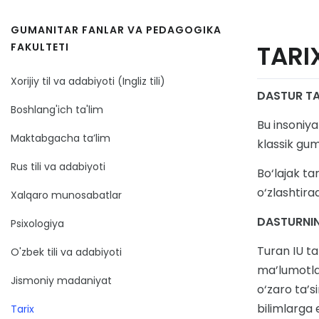
GUMANITAR FANLAR VA PEDAGOGIKA
TARI
FAKULTETI
Xorijiy til va adabiyoti (Ingliz tili)
DASTUR TA
Boshlang'ich ta'lim
Bu insoniya
Maktabgacha ta’lim
klassik gum
Rus tili va adabiyoti
Bo‘lajak ta
o‘zlashtirad
Xalqaro munosabatlar
DASTURNI
Psixologiya
Turan IU ta
O'zbek tili va adabiyoti
ma’lumotlar
Jismoniy madaniyat
o‘zaro ta’si
bilimlarga 
Tarix