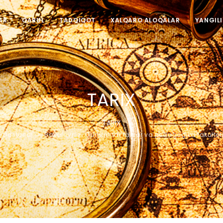
AR
QABUL
TADQIQOT
XALQARO ALOQALAR
YANGIL
TARIX
TARIX
Dasturlar
Bakalavr
Gumanitar fanlar va pedagogika fakultet