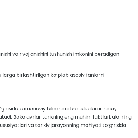
shi va rivojlanishini tushunish imkonini beradigan
larga birlashtirilgan ko‘plab asosiy fanlarni
‘risida zamonaviy bilimlarni beradi, ularni tarixiy
atadi. Bakalavrlar tarixning eng muhim faktlari, ularning
 xususiyatlari va tarixiy jarayonning mohiyati to‘g‘risida