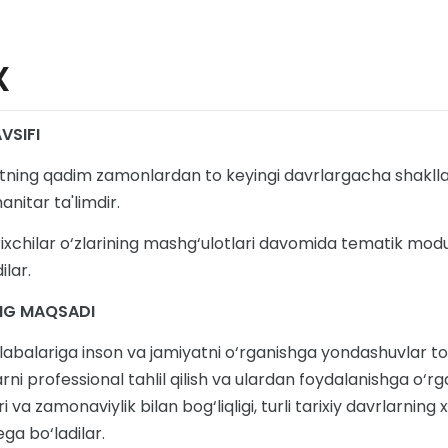
X
VSIFI
tning qadim zamonlardan to keyingi davrlargacha shakllani
anitar ta'limdir.
rixchilar o‘zlarining mashg‘ulotlari davomida tematik modul
ilar.
NG MAQSADI
labalariga inson va jamiyatni o‘rganishga yondashuvlar to‘g
ni professional tahlil qilish va ulardan foydalanishga o‘rg
ri va zamonaviylik bilan bog‘liqligi, turli tarixiy davrlarning
ega bo‘ladilar.