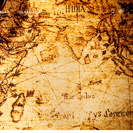
UZ
IKLAR
OLIMPIADA
i
Tarix