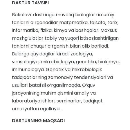
DASTUR TAVSIFI
Bakalavr dasturiga muvofiq biologlar umumiy
fanlarni o‘rganadilar matematika, falsafa, tarix,
informatika, fizika, kimyo va boshqalar. Maxsus
mashg‘ulotlar tabiiy va yuqori ixtisoslashtirilgan
fanlarni chuqur o‘rganish bilan olib boriladi.
Bularga quyidagilar kiradi: zoologiya,
virusologiya, mikrobiologiya, genetika, biokimyo,
immunologiya. Genetik va mikrobiologik
tadqiqotlarning zamonaviy tendensiyalari va
usullari batafsil o‘rganilmoqda. O‘quv
jarayonining muhim qismini amaliy va
laboratoriya ishlari, seminarlar, tadqiqot
amaliyotlari egallaydi.
DASTURNING MAQSADI