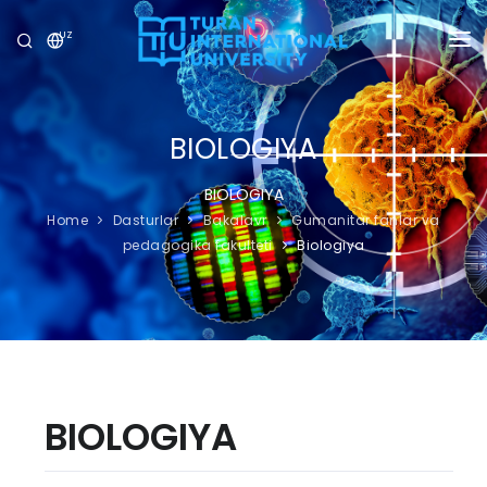
UZ
UNIVERSITET
DASTURLAR
BIOLOGIYA
QABUL
BIOLOGIYA
Home
Dasturlar
Bakalavr
Gumanitar fanlar va
TADQIQOT
pedagogika fakulteti
Biologiya
XALQARO ALOQALAR
YANGILIKLAR
OLIMPIADA
BIOLOGIYA