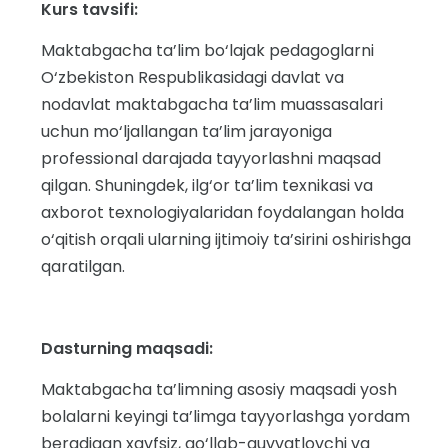
Kurs tavsifi:
Maktabgacha ta’lim bo‘lajak pedagoglarni
O‘zbekiston Respublikasidagi davlat va
nodavlat maktabgacha ta’lim muassasalari
uchun mo‘ljallangan ta’lim jarayoniga
professional darajada tayyorlashni maqsad
qilgan. Shuningdek, ilg‘or ta’lim texnikasi va
axborot texnologiyalaridan foydalangan holda
o‘qitish orqali ularning ijtimoiy ta’sirini oshirishga
qaratilgan.
Dasturning maqsadi:
Maktabgacha ta’limning asosiy maqsadi yosh
bolalarni keyingi ta’limga tayyorlashga yordam
beradigan xavfsiz, qo‘llab-quvvatlovchi va