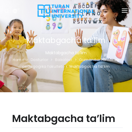
UZ
UNIVERSITET
DASTURLAR
Maktabgacha ta’lim
QABUL
Maktabgacha ta’lim
Home
Dasturlar
Bakalavr
Gumanitar fanlar va
TADQIQOT
pedagogika fakulteti
Maktabgacha ta’lim
XALQARO ALOQALAR
YANGILIKLAR
OLIMPIADA
Maktabgacha ta’lim