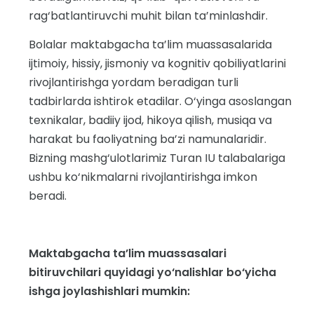
rag‘batlantiruvchi muhit bilan ta’minlashdir.
Bolalar maktabgacha ta’lim muassasalarida
ijtimoiy, hissiy, jismoniy va kognitiv qobiliyatlarini
rivojlantirishga yordam beradigan turli
tadbirlarda ishtirok etadilar. O‘yinga asoslangan
texnikalar, badiiy ijod, hikoya qilish, musiqa va
harakat bu faoliyatning ba’zi namunalaridir.
Bizning mashg‘ulotlarimiz Turan IU talabalariga
ushbu ko‘nikmalarni rivojlantirishga imkon
beradi.
Maktabgacha ta’lim muassasalari
bitiruvchilari quyidagi yo‘nalishlar bo‘yicha
ishga joylashishlari mumkin: