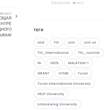
02.06.2025
9372
ИЙ ПОСТ
ЕЮЩАЯ
ЕНТРЕ
ДНОГО
ТЕГИ
URAN!
asd
TIU
join
join us
TIU_International
TIU_Journal
IN
100%
MALAYSIA!!!
GRANT
UTHM
Turan
Turan International University
HELP University
Limkokwing University