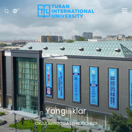
UZ
UNIVERSITET
DASTURLAR
QABUL
TADQIQOT
XALQARO ALOQALAR
YANGILIKLAR
OLIMPIADA
Yangiliklar
ORZULARINGIZGA ESHIK OCHILDI