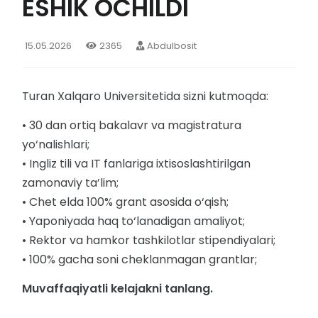
ESHIK OCHILDI
15.05.2026
2365
Abdulbosit
Turan Xalqaro Universitetida sizni kutmoqda:
• 30 dan ortiq bakalavr va magistratura
yo‘nalishlari;
• Ingliz tili va IT fanlariga ixtisoslashtirilgan
zamonaviy ta’lim;
• Chet elda 100% grant asosida o‘qish;
• Yaponiyada haq to‘lanadigan amaliyot;
• Rektor va hamkor tashkilotlar stipendiyalari;
• 100% gacha soni cheklanmagan grantlar;
Muvaffaqiyatli kelajakni tanlang.