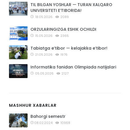
TIL BILGAN YOSHLAR — TURAN XALQARO
UNIVERSITETI E’TIBORIDA!
18.05.2026
2089
ORZULARINGIZGA ESHIK OCHILDI
15.05.2026
2365
Tabiatga e’tibor — kelajakka e’tibor!
21.05.2026
1976
Informatika fanidan Olimpiada natijalari
05.05.2026
2127
MASHHUR XABARLAR
Bahorgi semestr
08.02.2024
10968