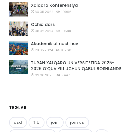
Xalqaro Konferensiya
30.05.2024
10966
Ochiq dars
08.02.2024
10588
Akademik almashinuv
28.05.2024
10260
TURAN XALQARO UNIVERSITETIDA 2025–
2026 O‘QUV YILI UCHUN QABUL BOSHLANDI!
02.06.2025
9447
TEGLAR
asd
TIU
join
join us