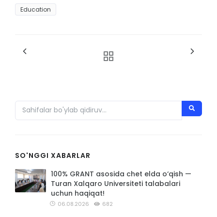
Education
SO'NGGI XABARLAR
100% GRANT asosida chet elda o‘qish —
Turan Xalqaro Universiteti talabalari
uchun haqiqat!
06.08.2026
682