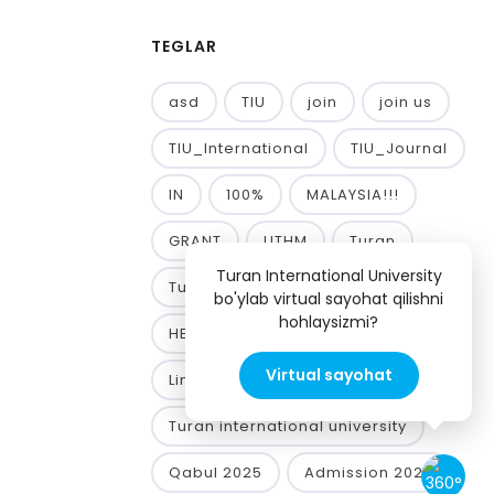
TEGLAR
asd
TIU
join
join us
TIU_International
TIU_Journal
IN
100%
MALAYSIA!!!
GRANT
UTHM
Turan
Turan International University
Turan International University
bo'ylab virtual sayohat qilishni
hohlaysizmi?
HELP University
Virtual sayohat
Limkokwing University
Turan international university
Qabul 2025
Admission 2025