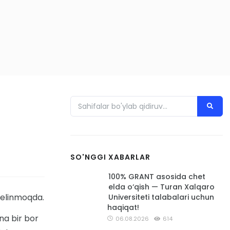
SO'NGGI XABARLAR
100% GRANT asosida chet
elda o‘qish — Turan Xalqaro
 kelinmoqda.
Universiteti talabalari uchun
haqiqat!
na bir bor
06.08.2026
614