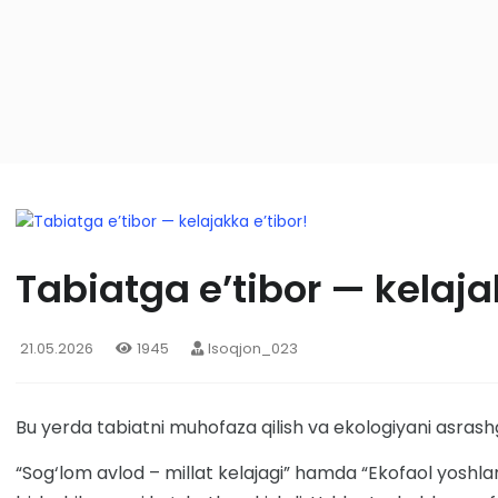
Tabiatga e’tibor — kelaja
21.05.2026
1945
Isoqjon_023
Bu yerda tabiatni muhofaza qilish va ekologiyani asrashg
“Sog‘lom avlod – millat kelajagi” hamda “Ekofaol yoshlar”