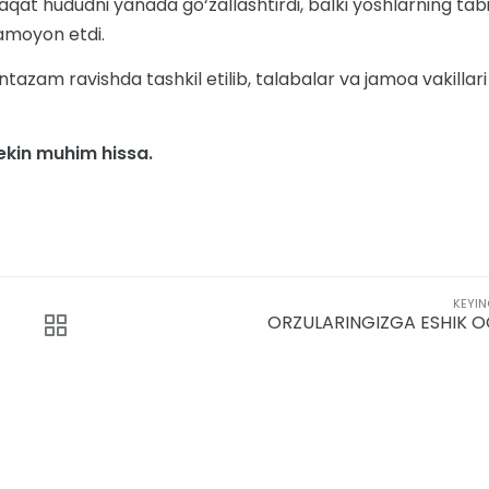
aqat hududni yanada go‘zallashtirdi, balki yoshlarning tab
namoyon etdi.
azam ravishda tashkil etilib, talabalar va jamoa vakillari
lekin muhim hissa.
KEYIN
ORZULARINGIZGA ESHIK O