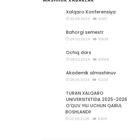
MASHHUR XABARLAR
Xalqaro Konferensiya
30.05.2024
10951
Bahorgi semestr
08.02.2024
10939
Ochiq dars
08.02.2024
10566
Akademik almashinuv
28.05.2024
10233
TURAN XALQARO
UNIVERSITETIDA 2025–2026
O‘QUV YILI UCHUN QABUL
BOSHLANDI!
02.06.2025
9409