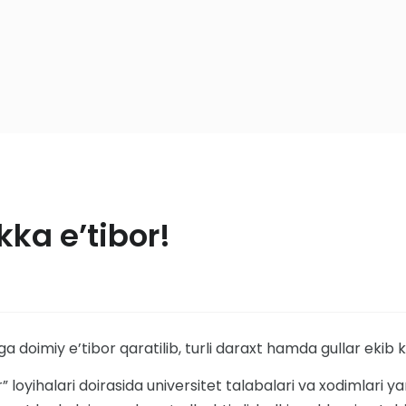
kka e’tibor!
a doimiy e’tibor qaratilib, turli daraxt hamda gullar ekib
 loyihalari doirasida universitet talabalari va xodimlari ya