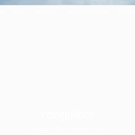
AR
QABUL
TADQIQOT
XALQARO ALOQALAR
YANGIL
Yangiliklar
Tabiatga e’tibor — kelajakka e’tibor!