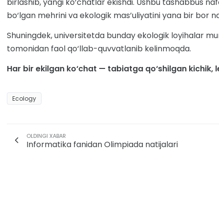
birlashib, yangi ko‘chatlar ekishdi. Ushbu tashabbus naf
bo‘lgan mehrini va ekologik mas’uliyatini yana bir bor 
Shuningdek, universitetda bunday ekologik loyihalar munt
tomonidan faol qo‘llab-quvvatlanib kelinmoqda.
Har bir ekilgan ko‘chat — tabiatga qo‘shilgan kichik, 
Ecology
OLDINGI XABAR
Informatika fanidan Olimpiada natijalari