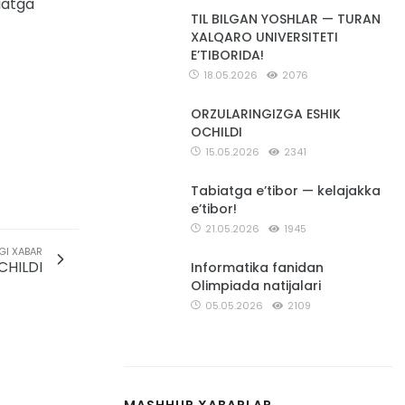
iatga
TIL BILGAN YOSHLAR — TURAN
XALQARO UNIVERSITETI
E’TIBORIDA!
18.05.2026
2076
ORZULARINGIZGA ESHIK
OCHILDI
15.05.2026
2341
Tabiatga e’tibor — kelajakka
e’tibor!
21.05.2026
1945
GI XABAR
CHILDI
Informatika fanidan
Olimpiada natijalari
05.05.2026
2109