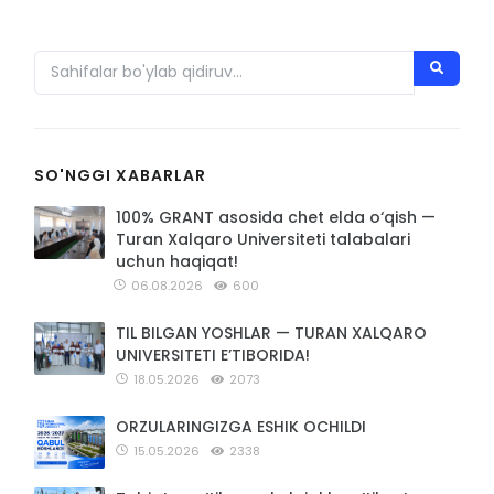
SO'NGGI XABARLAR
100% GRANT asosida chet elda o‘qish —
Turan Xalqaro Universiteti talabalari
uchun haqiqat!
06.08.2026
600
TIL BILGAN YOSHLAR — TURAN XALQARO
UNIVERSITETI E’TIBORIDA!
18.05.2026
2073
ORZULARINGIZGA ESHIK OCHILDI
15.05.2026
2338