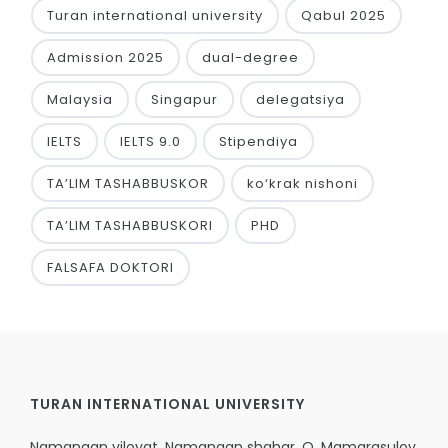
Turan international university
Qabul 2025
Admission 2025
dual-degree
Malaysia
Singapur
delegatsiya
IELTS
IELTS 9.0
Stipendiya
TA’LIM TASHABBUSKOR
ko‘krak nishoni
TA’LIM TASHABBUSKORI
PHD
FALSAFA DOKTORI
TURAN INTERNATIONAL UNIVERSITY
Namangan viloyat, Namangan shahar, Q. Mamarasulov