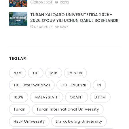
28.05.2024
10232
TURAN XALQARO UNIVERSITETIDA 2025–
2026 O‘QUV YILI UCHUN QABUL BOSHLANDI!
02.06.2025
9397
TEGLAR
asd
TIU
join
join us
TIU_International
TIU_Journal
IN
100%
MALAYSIA!!!
GRANT
UTHM
Turan
Turan International University
HELP University
Limkokwing University