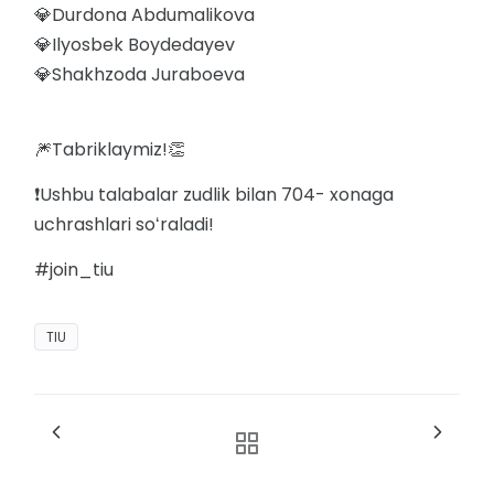
💎Durdona Abdumalikova
💎Ilyosbek Boydedayev
💎Shakhzoda Juraboeva
🎆Tabriklaymiz!👏
❗️Ushbu talabalar zudlik bilan 704- xonaga
uchrashlari soʻraladi!
#join_tiu
TIU