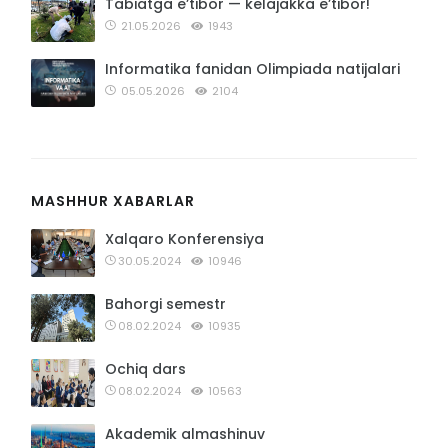
Tabiatga e’tibor — kelajakka e’tibor!
21.05.2026
1943
Informatika fanidan Olimpiada natijalari
05.05.2026
2104
MASHHUR XABARLAR
Xalqaro Konferensiya
30.05.2024
10946
Bahorgi semestr
08.02.2024
10935
Ochiq dars
08.02.2024
10563
Akademik almashinuv