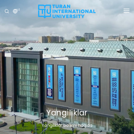
UZ
UNIVERSITET
DASTURLAR
QABUL
TADQIQOT
XALQARO ALOQALAR
YANGILIKLAR
OLIMPIADA
Yangiliklar
Yangiliklar bo'limi haqida