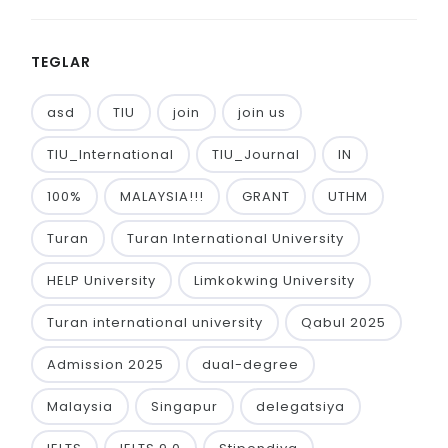
TEGLAR
asd
TIU
join
join us
TIU_International
TIU_Journal
IN
100%
MALAYSIA!!!
GRANT
UTHM
Turan
Turan International University
HELP University
Limkokwing University
Turan international university
Qabul 2025
Admission 2025
dual-degree
Malaysia
Singapur
delegatsiya