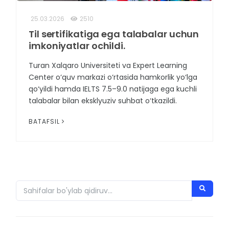
25.03.2026
2510
Til sertifikatiga ega talabalar uchun
imkoniyatlar ochildi.
Turan Xalqaro Universiteti va Expert Learning
Center o‘quv markazi o‘rtasida hamkorlik yo‘lga
qo‘yildi hamda IELTS 7.5–9.0 natijaga ega kuchli
talabalar bilan eksklyuziv suhbat o‘tkazildi.
BATAFSIL