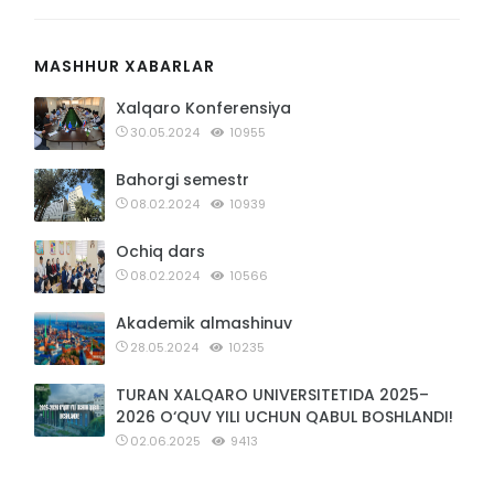
MASHHUR XABARLAR
Xalqaro Konferensiya
30.05.2024
10955
Bahorgi semestr
08.02.2024
10939
Ochiq dars
08.02.2024
10566
Akademik almashinuv
28.05.2024
10235
TURAN XALQARO UNIVERSITETIDA 2025–
2026 O‘QUV YILI UCHUN QABUL BOSHLANDI!
02.06.2025
9413