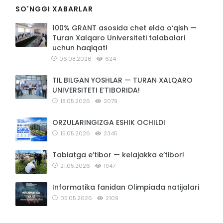
SO'NGGI XABARLAR
100% GRANT asosida chet elda o‘qish —
Turan Xalqaro Universiteti talabalari
uchun haqiqat!
06.08.2026
624
TIL BILGAN YOSHLAR — TURAN XALQARO
UNIVERSITETI E’TIBORIDA!
18.05.2026
2079
ORZULARINGIZGA ESHIK OCHILDI
15.05.2026
2345
Tabiatga e’tibor — kelajakka e’tibor!
21.05.2026
1947
Informatika fanidan Olimpiada natijalari
05.05.2026
2109