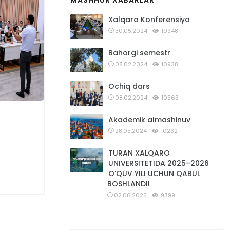
MASHHUR XABARLAR
Xalqaro Konferensiya
30.05.2024
10948
Bahorgi semestr
08.02.2024
10938
Ochiq dars
08.02.2024
10563
Akademik almashinuv
28.05.2024
10232
TURAN XALQARO
UNIVERSITETIDA 2025–2026
O‘QUV YILI UCHUN QABUL
BOSHLANDI!
02.06.2025
9399