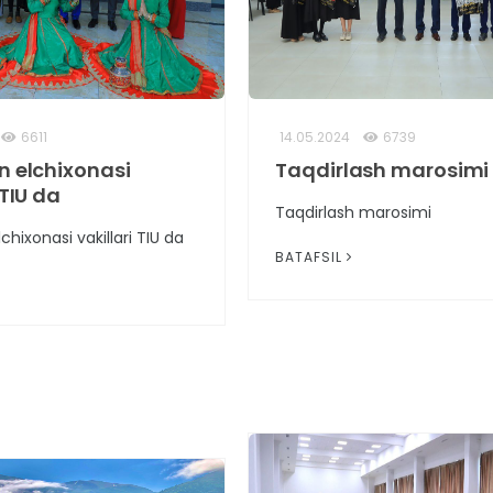
6611
14.05.2024
6739
n elchixonasi
Taqdirlash marosimi
 TIU da
Taqdirlash marosimi
chixonasi vakillari TIU da
BATAFSIL