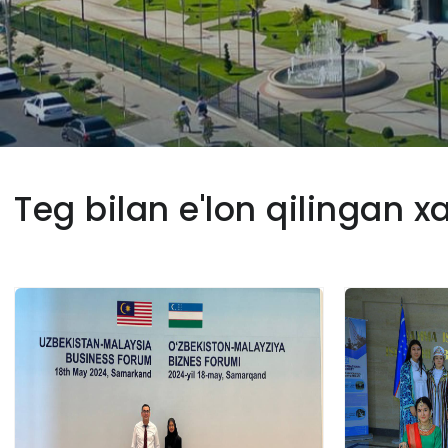
Teg bilan e'lon qilingan x