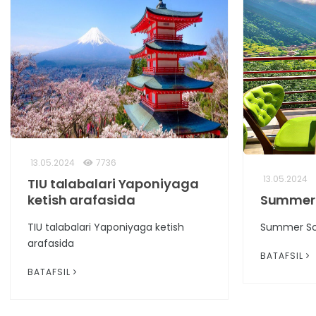
13.05.2024
7736
13.05.2024
TIU talabalari Yaponiyaga
ketish arafasida
Summer 
TIU talabalari Yaponiyaga ketish
Summer Sc
arafasida
BATAFSIL
BATAFSIL