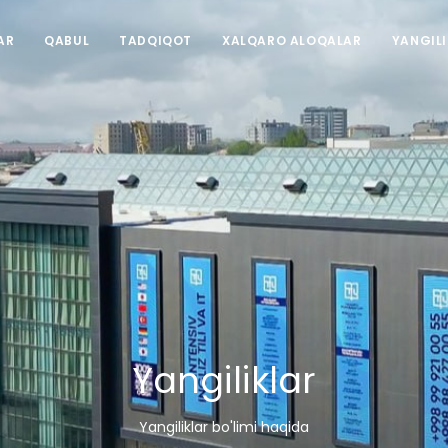
AR
QABUL
TADQIQOT
XALQARO ALOQALAR
YANGIL
Yangiliklar
Yangiliklar bo'limi haqida