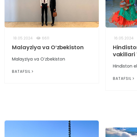
18.05.2024
6611
16.05.2024
Malayziya va Oʻzbekiston
Hindisto
vakillari
Malayziya va Oʻzbekiston
Hindiston el
BATAFSIL
BATAFSIL