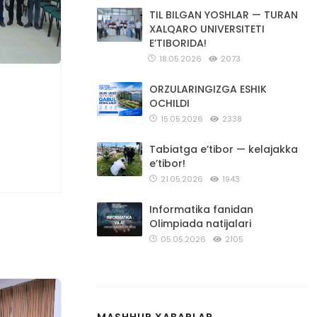
TIL BILGAN YOSHLAR — TURAN
XALQARO UNIVERSITETI
E’TIBORIDA!
18.05.2026
2073
ORZULARINGIZGA ESHIK
OCHILDI
15.05.2026
2338
Tabiatga e’tibor — kelajakka
e’tibor!
21.05.2026
1943
Informatika fanidan
Olimpiada natijalari
05.05.2026
2105