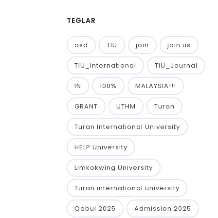
TEGLAR
asd
TIU
join
join us
TIU_International
TIU_Journal
IN
100%
MALAYSIA!!!
GRANT
UTHM
Turan
Turan International University
HELP University
Limkokwing University
Turan international university
Qabul 2025
Admission 2025