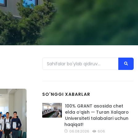
SO'NGGI XABARLAR
100% GRANT asosida chet
elda o‘qish — Turan Xalqaro
Universiteti talabalari uchun
haqiqat!
06.08.2026
606