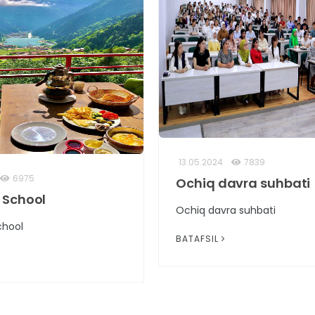
13.05.2024
7839
6975
Ochiq davra suhbati
School
Ochiq davra suhbati
hool
BATAFSIL