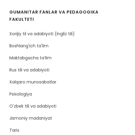
GUMANITAR FANLAR VA PEDAGOGIKA
FAKULTETI
Xorijiy til va adabiyoti (Ingliz tili)
Boshlang'ich ta'lim
Maktabgacha ta’lim
Rus tili va adabiyoti
Xalqaro munosabatlar
Psixologiya
O'zbek tili va adabiyoti
Jismoniy madaniyat
Tarix