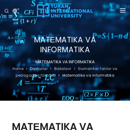
UZ
UNIVERSITET
DASTURLAR
MATЕMATIKA VA
INFORMATIKA
QABUL
MATЕMATIKA VA INFORMATIKA
TADQIQOT
Home
Dasturlar
Bakalavr
Gumanitar fanlar va
pedagogika fakulteti
Matematika va informatika
XALQARO ALOQALAR
YANGILIKLAR
OLIMPIADA
MATЕMATIKA VA