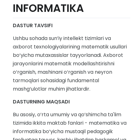
INFORMATIKA
DASTUR TAVSIFI
Ushbu sohada sun’iy intellekt tizimlari va
axborot texnologiyalarining matematik usullari
bo‘yicha mutaxassislar tayyorlanadi. Axborot
jarayonlarini matematik modellashtirishni
o‘rganish, mashinani o‘rganish va neyron
tarmoqlari sohasidagi fundamental
mashg‘ulotlar muhim jihatlardir.
DASTURNING MAQSADI
Bu asosiy, o‘rta umumiy va qo‘shimcha ta'lim
tizimida ikkita maktab fanlari - matematika va
informatika bo‘yicha mustaqil pedagogik
faoliyatga tayyor, kasbiy jihatdan barkamol va